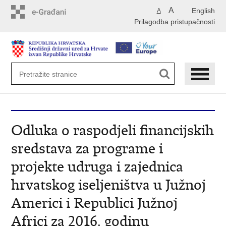
Preskoči
A
English
A
na
Prilagodba pristupačnosti
glavni
sadržaj
Odluka o raspodjeli financijskih
sredstava za programe i
projekte udruga i zajednica
hrvatskog iseljeništva u Južnoj
Americi i Republici Južnoj
Africi za 2016. godinu