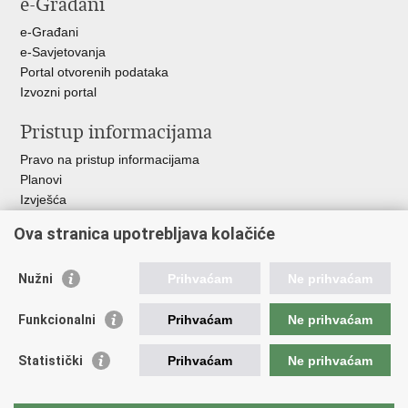
e-Građani
Facebooku
Twitteru
Google
+
e-Građani
e-Savjetovanja
Portal otvorenih podataka
Izvozni portal
Pristup informacijama
Pravo na pristup informacijama
Planovi
Izvješća
Javna nabava
Ova stranica upotrebljava kolačiće
Važne poveznice
Nužni
Prihvaćam
Ne prihvaćam
Vlada RH
Hrvatski sabor
Funkcionalni
Prihvaćam
Ne prihvaćam
Ured predsjednika
Ministarstvo vanjskih i europskih poslova
Statistički
Prihvaćam
Ne prihvaćam
Ministarstvo demografije i useljeništva
Hrvatska matica iseljenika
HRT - Glas Hrvatske