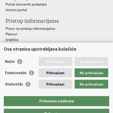
Portal otvorenih podataka
Izvozni portal
Pristup informacijama
Pravo na pristup informacijama
Planovi
Izvješća
Javna nabava
Ova stranica upotrebljava kolačiće
Važne poveznice
Nužni
Prihvaćam
Ne prihvaćam
Vlada RH
Hrvatski sabor
Funkcionalni
Prihvaćam
Ne prihvaćam
Ured predsjednika
Ministarstvo vanjskih i europskih poslova
Statistički
Prihvaćam
Ne prihvaćam
Ministarstvo demografije i useljeništva
Hrvatska matica iseljenika
HRT - Glas Hrvatske
Prihvaćam odabrane