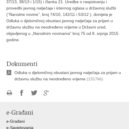
37/13, 38/13 i 1/15) i članka 21. Uredbe o raspisivanju i
provedbi javnog natječaja i internog oglasa u državnoj službi
(˝Narodne novine˝, broj 74/10, 142/11 i 53/12 ), donijeta je
Odluka o djelomičnoj obustavi javnog natječaja za prijam u
državnu službu na neodređeno vrijeme u Državni ured,
objavljenog u „Narodnim novinama“ broj 75 od 8. srpnja 2015.
godine.
Dokumenti
Odluka o djelomičnoj obustavi javnog natječaja za prijam u
državnu službu na neodređeno vrijeme
(1317kb)
Ispiši
Podijeli
Podijeli
Podijeli
stranicu
na
na
na
e-Građani
Facebooku
Twitteru
Google
+
e-Građani
e-Savjetovanja