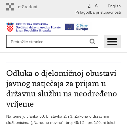
Preskoči
A
English
A
na
Prilagodba pristupačnosti
glavni
sadržaj
Odluka o djelomičnoj obustavi
javnog natječaja za prijam u
državnu službu na neodređeno
vrijeme
Na temelju članka 50. b. stavka 2. i 3. Zakona o državnim
službenicima („Narodne novine“, broj 49/12 - pročišćeni tekst,