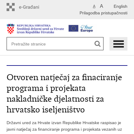
Preskoči
A
English
A
na
Prilagodba pristupačnosti
glavni
sadržaj
Otvoren natječaj za finaciranje
programa i projekata
nakladničke djelatnosti za
hrvatsko iseljeništvo
Državni ured za Hrvate izvan Republike Hrvatske raspisao je
javni natječaj za financiranje programa i projekata vezanih uz