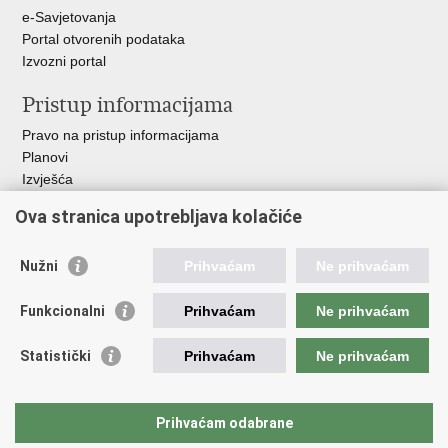
e-Savjetovanja
Portal otvorenih podataka
Izvozni portal
Pristup informacijama
Pravo na pristup informacijama
Planovi
Izvješća
Javna nabava
Ova stranica upotrebljava kolačiće
Važne poveznice
Nužni
Prihvaćam
Ne prihvaćam
Vlada RH
Hrvatski sabor
Funkcionalni
Prihvaćam
Ne prihvaćam
Ured predsjednika
Ministarstvo vanjskih i europskih poslova
Statistički
Prihvaćam
Ne prihvaćam
Ministarstvo demografije i useljeništva
Hrvatska matica iseljenika
HRT - Glas Hrvatske
Prihvaćam odabrane