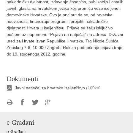
nakladničku djelatnost, izdavanje časopisa, publikacija i ostalih
javnih glasila na hrvatskom jeziku koji promiču veze iseljene i
domovinske Hrvatske. Ovo je prvi put da se, od hrvatske
neovisnosti, financiraju programi i projekti nakladničke
djelatnosti Hrvata u iseljeništvu. Prijave se šalju isključivo
poštom uz napomenu "Prijava na natječaj" na adresu: Državni
ured za Hrvate izvan Republike Hrvatske, Trg Nikole Šubića
Zrinskog 7-8, 10 000 Zagreb. Rok za podnošenje prijava traje
do 19. studenoga 2012. godine.
Dokumenti
Javni natječaj za hrvatsko iseljeništvo
(100kb)
Ispiši
Podijeli
Podijeli
Podijeli
stranicu
na
na
na
e-Građani
Facebooku
Twitteru
Google
+
e-Građani