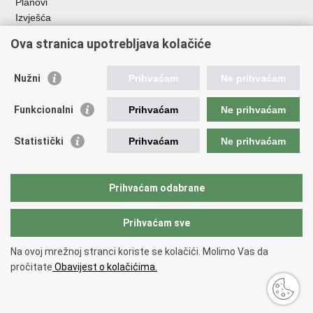
Planovi
Izvješća
Javna nabava
Ova stranica upotrebljava kolačiće
Važne poveznice
Nužni
Prihvaćam
Ne prihvaćam
Vlada RH
Hrvatski sabor
Funkcionalni
Prihvaćam
Ne prihvaćam
Ured predsjednika
Ministarstvo vanjskih i europskih poslova
Statistički
Prihvaćam
Ne prihvaćam
Ministarstvo demografije i useljeništva
Hrvatska matica iseljenika
HRT - Glas Hrvatske
Prihvaćam odabrane
Prihvaćam sve
Povratak na vrh
Copyright © 2026 Središnji državni ured za Hrvate izvan Republike
Na ovoj mrežnoj stranci koriste se kolačići. Molimo Vas da
Hrvatske
pročitate
Obavijest o kolačićima.
Uvjeti korištenja
.
Izjava o pristupačnosti
.