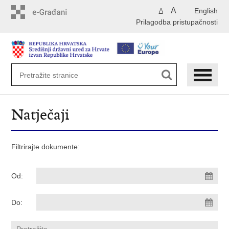
Preskoči
A
English
A
na
Prilagodba pristupačnosti
glavni
sadržaj
Natječaji
Filtrirajte dokumente:
Od:
Do: