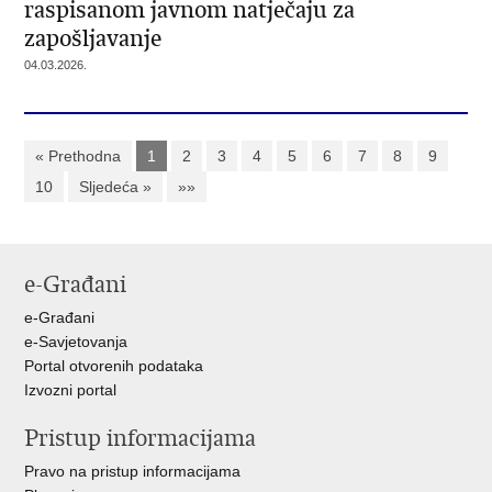
raspisanom javnom natječaju za
zapošljavanje
04.03.2026.
« Prethodna
1
2
3
4
5
6
7
8
9
10
Sljedeća »
»»
e-Građani
e-Građani
e-Savjetovanja
Portal otvorenih podataka
Izvozni portal
Pristup informacijama
Pravo na pristup informacijama