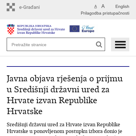
Preskoči
A
English
A
na
Prilagodba pristupačnosti
glavni
sadržaj
Javna objava rješenja o prijmu
u Središnji državni ured za
Hrvate izvan Republike
Hrvatske
Središnji državni ured za Hrvate izvan Republike
Hrvatske u ponovljenom postupku izbora donio je