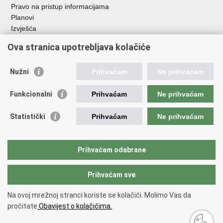
Pravo na pristup informacijama
Planovi
Izvješća
Javna nabava
Ova stranica upotrebljava kolačiće
Važne poveznice
Nužni
Prihvaćam
Ne prihvaćam
Vlada RH
Hrvatski sabor
Funkcionalni
Prihvaćam
Ne prihvaćam
Ured predsjednika
Ministarstvo vanjskih i europskih poslova
Statistički
Prihvaćam
Ne prihvaćam
Ministarstvo demografije i useljeništva
Hrvatska matica iseljenika
HRT - Glas Hrvatske
Prihvaćam odabrane
Prihvaćam sve
Povratak na vrh
Copyright © 2026 Središnji državni ured za Hrvate izvan Republike
Na ovoj mrežnoj stranci koriste se kolačići. Molimo Vas da
Hrvatske
pročitate
Obavijest o kolačićima.
Uvjeti korištenja
.
Izjava o pristupačnosti
.