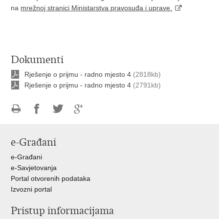
na
mrežnoj stranici Ministarstva pravosuđa i uprave.
Dokumenti
Rješenje o prijmu - radno mjesto 4
(2818kb)
Rješenje o prijmu - radno mjesto 4
(2791kb)
Ispiši
Podijeli
Podijeli
Podijeli
stranicu
na
na
na
e-Građani
Facebooku
Twitteru
Google
+
e-Građani
e-Savjetovanja
Portal otvorenih podataka
Izvozni portal
Pristup informacijama