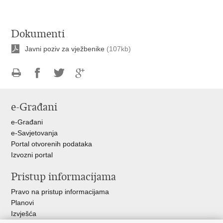
Dokumenti
Javni poziv za vježbenike
(107kb)
Ispiši
Podijeli
Podijeli
Podijeli
stranicu
na
na
na
e-Građani
Facebooku
Twitteru
Google
+
e-Građani
e-Savjetovanja
Portal otvorenih podataka
Izvozni portal
Pristup informacijama
Pravo na pristup informacijama
Planovi
Izvješća