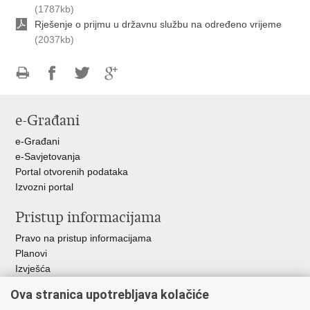
(1787kb)
Rješenje o prijmu u državnu službu na određeno vrijeme
(2037kb)
Ispiši
Podijeli
Podijeli
Podijeli
stranicu
na
na
na
e-Građani
Facebooku
Twitteru
Google
+
e-Građani
e-Savjetovanja
Portal otvorenih podataka
Izvozni portal
Pristup informacijama
Pravo na pristup informacijama
Planovi
Izvješća
Javna nabava
Ova stranica upotrebljava kolačiće