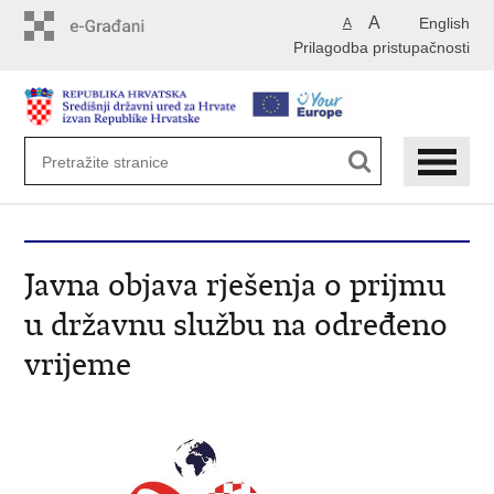
Preskoči
A
English
A
na
Prilagodba pristupačnosti
glavni
sadržaj
Javna objava rješenja o prijmu
u državnu službu na određeno
vrijeme