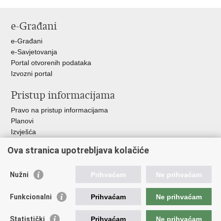
Ispiši
Podijeli
Podijeli
Podijeli
stranicu
na
na
na
e-Građani
Facebooku
Twitteru
Google
+
e-Građani
e-Savjetovanja
Portal otvorenih podataka
Izvozni portal
Pristup informacijama
Pravo na pristup informacijama
Planovi
Izvješća
Javna nabava
Ova stranica upotrebljava kolačiće
Važne poveznice
Nužni
Prihvaćam
Ne prihvaćam
Vlada RH
Hrvatski sabor
Funkcionalni
Prihvaćam
Ne prihvaćam
Ured predsjednika
Ministarstvo vanjskih i europskih poslova
Statistički
Prihvaćam
Ne prihvaćam