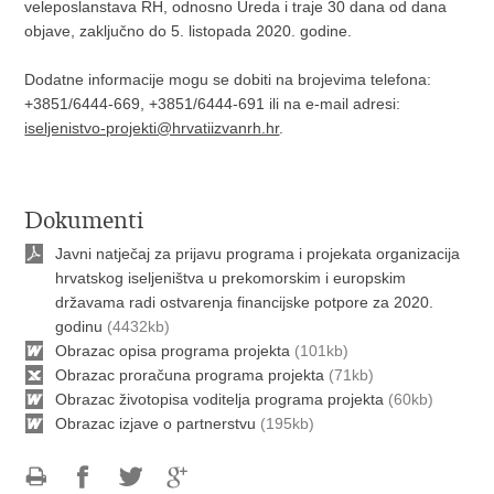
veleposlanstava RH, odnosno Ureda i traje 30 dana od dana
objave, zaključno do 5. listopada 2020. godine.
Dodatne informacije mogu se dobiti na brojevima telefona:
+3851/6444-669, +3851/6444-691 ili na e-mail adresi:
iseljenistvo-projekti@hrvatiizvanrh.hr
.
Dokumenti
Javni natječaj za prijavu programa i projekata organizacija
hrvatskog iseljeništva u prekomorskim i europskim
državama radi ostvarenja financijske potpore za 2020.
godinu
(4432kb)
Obrazac opisa programa projekta
(101kb)
Obrazac proračuna programa projekta
(71kb)
Obrazac životopisa voditelja programa projekta
(60kb)
Obrazac izjave o partnerstvu
(195kb)