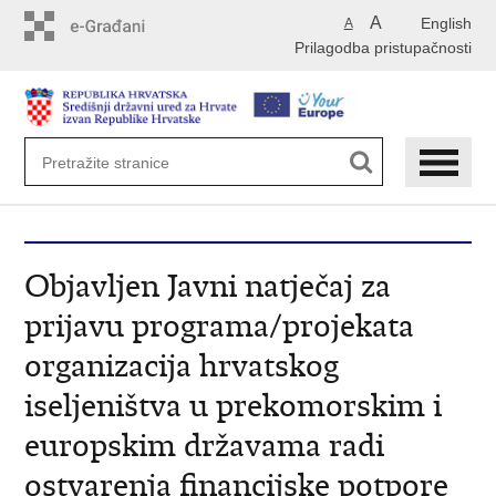
Preskoči
A
English
A
na
Prilagodba pristupačnosti
glavni
sadržaj
Objavljen Javni natječaj za
prijavu programa/projekata
organizacija hrvatskog
iseljeništva u prekomorskim i
europskim državama radi
ostvarenja financijske potpore