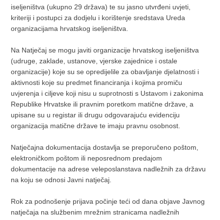
iseljeništva (ukupno 29 država) te su jasno utvrđeni uvjeti,
kriteriji i postupci za dodjelu i korištenje sredstava Ureda
organizacijama hrvatskog iseljeništva.
Na Natječaj se mogu javiti organizacije hrvatskog iseljeništva
(udruge, zaklade, ustanove, vjerske zajednice i ostale
organizacije) koje su se opredijelile za obavljanje djelatnosti i
aktivnosti koje su predmet financiranja i kojima promiču
uvjerenja i ciljeve koji nisu u suprotnosti s Ustavom i zakonima
Republike Hrvatske ili pravnim poretkom matične države, a
upisane su u registar ili drugu odgovarajuću evidenciju
organizacija matične države te imaju pravnu osobnost.
Natječajna dokumentacija dostavlja se preporučeno poštom,
elektroničkom poštom ili neposrednom predajom
dokumentacije na adrese veleposlanstava nadležnih za državu
na koju se odnosi Javni natječaj.
Rok za podnošenje prijava počinje teći od dana objave Javnog
natječaja na službenim mrežnim stranicama nadležnih