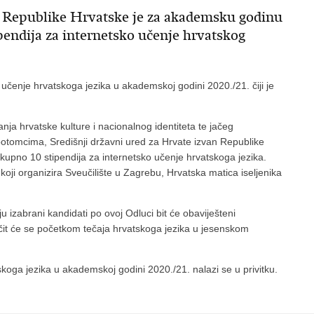
an Republike Hrvatske je za akademsku godinu
pendija za internetsko učenje hrvatskog
o učenje hrvatskoga jezika u akademskoj godini 2020./21. čiji je
nja hrvatske kulture i nacionalnog identiteta te jačeg
 potomcima, Središnji državni ured za Hrvate izvan Republike
kupno 10 stipendija za internetsko učenje hrvatskoga jezika.
 koji organizira Sveučilište u Zagrebu, Hrvatska matica iseljenika
izabrani kandidati po ovoj Odluci bit će obaviješteni
učit će se početkom tečaja hrvatskoga jezika u jesenskom
skoga jezika u akademskoj godini 2020./21. nalazi se u privitku.