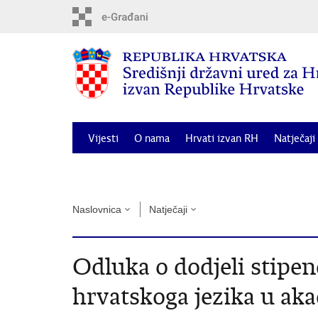
Preskoči
na
glavni
sadržaj
Vijesti
O nama
Hrvati izvan RH
Natječaji
Odluka o dodjeli financijske potpore za posebne 
Naslovnica
Natječaji
Odluka o dodjeli stipen
hrvatskoga jezika u ak