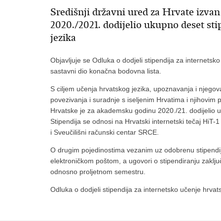
Središnji državni ured za Hrvate izv
2020./2021. dodijelio ukupno deset sti
jezika
Objavljuje se Odluka o dodjeli stipendija za internetsk
sastavni dio konačna bodovna lista.
S ciljem učenja hrvatskog jezika, upoznavanja i njegova
povezivanja i suradnje s iseljenim Hrvatima i njihovim
Hrvatske je za akademsku godinu 2020./21. dodijelio u
Stipendija se odnosi na Hrvatski internetski tečaj HiT-1
i Sveučilišni računski centar SRCE.
O drugim pojedinostima vezanim uz odobrenu stipendiju 
elektroničkom poštom, a ugovori o stipendiranju zaklj
odnosno proljetnom semestru.
Odluka o dodjeli stipendija za internetsko učenje hrvat