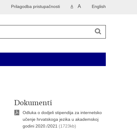
A
Prilagodba pristupačnosti
English
A
 2014. godinu
Korisne informacije
Kontakti
Dokumenti
Odluka o dodjeli stipendija za internetsko
učenje hrvatskoga jezika u akademskoj
godini 2020./2021
(1723kb)