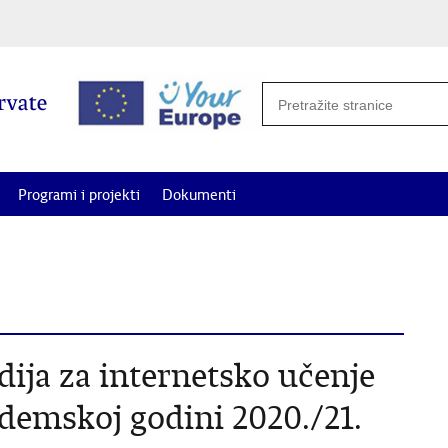
Programi i projekti
Dokumenti
potrebe i projekte od interesa za Hrvate izvan Republike Hrvatske za
dija za internetsko učenje
ademskoj godini 2020./21.