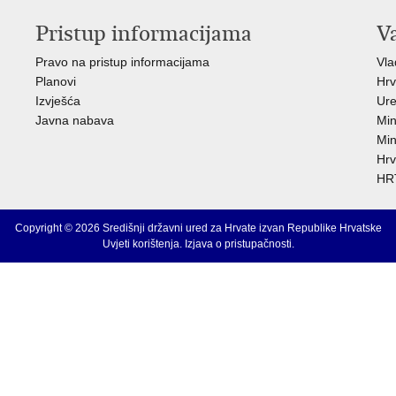
Pristup informacijama
V
Pravo na pristup informacijama
Vl
Planovi
Hrv
Izvješća
Ure
Javna nabava
Min
Min
Hrv
HRT
Copyright © 2026 Središnji državni ured za Hrvate izvan Republike Hrvatske
Uvjeti korištenja
.
Izjava o pristupačnosti
.