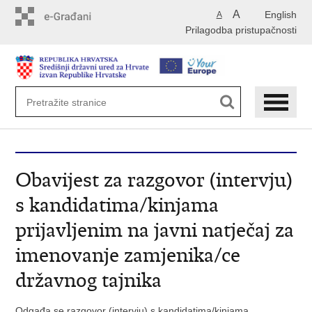
Preskoči
A
English
A
na
Prilagodba pristupačnosti
glavni
sadržaj
Obavijest za razgovor (intervju)
s kandidatima/kinjama
prijavljenim na javni natječaj za
imenovanje zamjenika/ce
državnog tajnika
Odgađa se razgovor (intervju) s kandidatima/kinjama