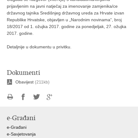
prijavljenim na javni natječaj za imenovanje zamjenika/ce
državnog tajnika Središnjeg državnog ureda za Hrvate izvan
Republike Hrvatske, objavljen u „Narodnim novinama“, broj
18/2017 od 1. ožujka 2017. godine za ponedjeljak, 27. ožujka
2017. godine.
Detaljnije u dokumentu u privitku.
Dokumenti
Obavijest
(211kb)
Ispiši
Podijeli
Podijeli
Podijeli
stranicu
na
na
na
e-Građani
Facebooku
Twitteru
Google
+
e-Građani
e-Savjetovanja