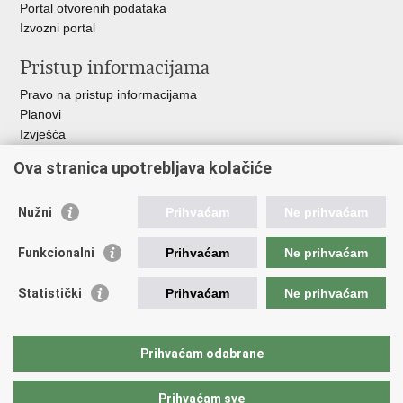
Portal otvorenih podataka
Izvozni portal
Pristup informacijama
Pravo na pristup informacijama
Planovi
Izvješća
Javna nabava
Ova stranica upotrebljava kolačiće
Važne poveznice
Nužni
Prihvaćam
Ne prihvaćam
Vlada RH
Hrvatski sabor
Funkcionalni
Prihvaćam
Ne prihvaćam
Ured predsjednika
Ministarstvo vanjskih i europskih poslova
Statistički
Prihvaćam
Ne prihvaćam
Ministarstvo demografije i useljeništva
Hrvatska matica iseljenika
HRT - Glas Hrvatske
Prihvaćam odabrane
Prihvaćam sve