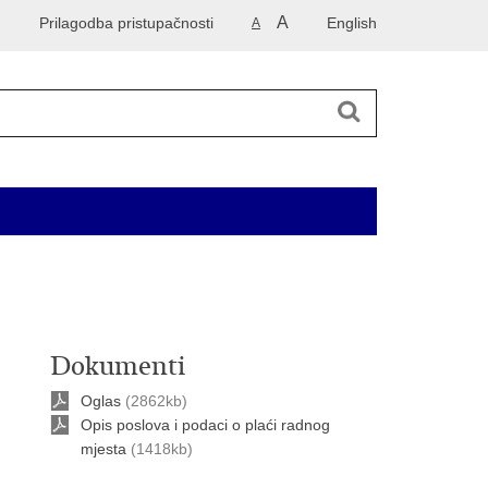
A
Prilagodba pristupačnosti
English
A
 2014. godinu
Korisne informacije
Kontakti
Dokumenti
Oglas
(2862kb)
Opis poslova i podaci o plaći radnog
mjesta
(1418kb)