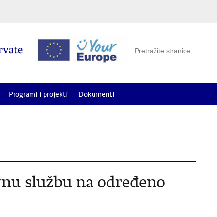
Programi i projekti
Dokumenti
potrebe i projekte od interesa za Hrvate izvan Republike Hrvatske za
vnu službu na određeno