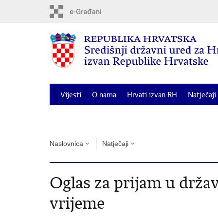
Preskoči
na
glavni
sadržaj
Vijesti
O nama
Hrvati izvan RH
Natječaji
Odluka o dodjeli financijske potpore za posebne 
Naslovnica
Natječaji
Oglas za prijam u drža
vrijeme