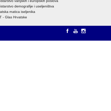
istarstvo vanjskih i europskih poslova
istarstvo demografije i useljeništva
atska matica iseljenika
 - Glas Hrvatske