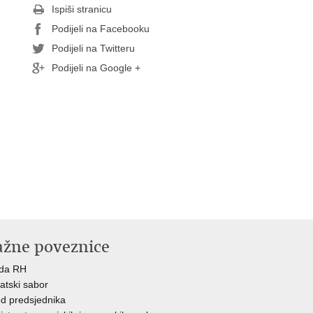
Ispiši stranicu
Podijeli na Facebooku
Podijeli na Twitteru
Podijeli na Google +
ažne poveznice
ada RH
atski sabor
d predsjednika