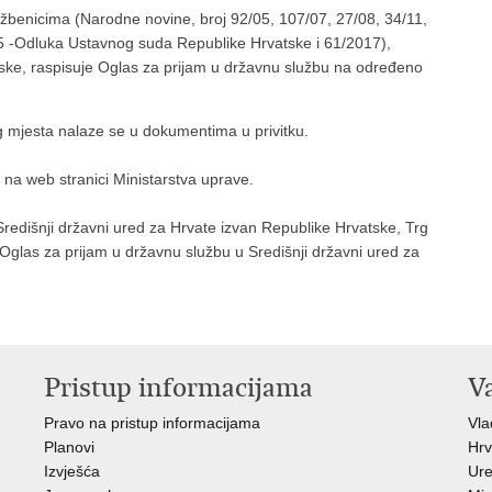
žbenicima (Narodne novine, broj 92/05, 107/07, 27/08, 34/11,
15 -Odluka Ustavnog suda Republike Hrvatske i 61/2017),
tske, raspisuje Oglas za prijam u državnu službu na određeno
g mjesta nalaze se u dokumentima u privitku.
na web stranici Ministarstva uprave.
redišnji državni ured za Hrvate izvan Republike Hrvatske, Trg
glas za prijam u državnu službu u Središnji državni ured za
Pristup informacijama
V
Pravo na pristup informacijama
Vl
Planovi
Hrv
Izvješća
Ure