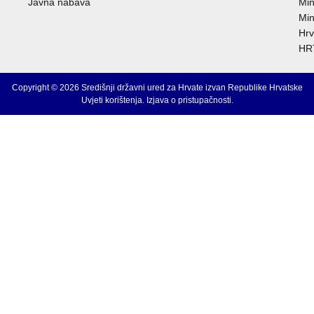
Javna nabava
Min
Min
Hrv
HRT
Copyright © 2026 Središnji državni ured za Hrvate izvan Republike Hrvatske
Uvjeti korištenja
.
Izjava o pristupačnosti
.