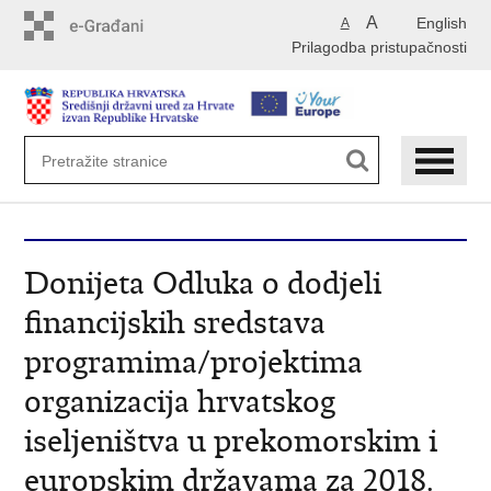
Preskoči
A
English
A
na
Prilagodba pristupačnosti
glavni
sadržaj
Donijeta Odluka o dodjeli
financijskih sredstava
programima/projektima
organizacija hrvatskog
iseljeništva u prekomorskim i
europskim državama za 2018.