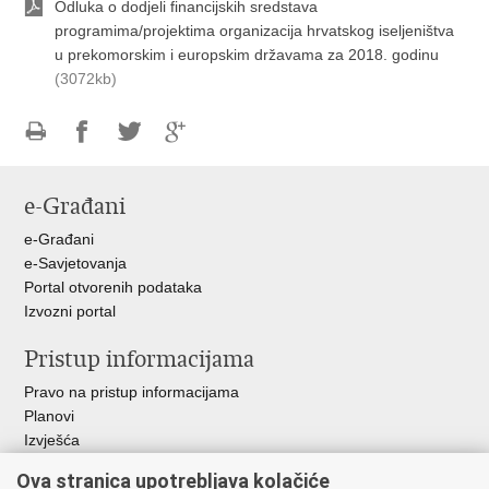
Odluka o dodjeli financijskih sredstava
programima/projektima organizacija hrvatskog iseljeništva
u prekomorskim i europskim državama za 2018. godinu
(3072kb)
Ispiši
Podijeli
Podijeli
Podijeli
stranicu
na
na
na
e-Građani
Facebooku
Twitteru
Google
+
e-Građani
e-Savjetovanja
Portal otvorenih podataka
Izvozni portal
Pristup informacijama
Pravo na pristup informacijama
Planovi
Izvješća
Javna nabava
Ova stranica upotrebljava kolačiće