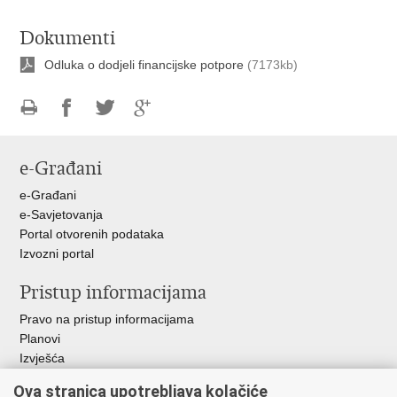
Dokumenti
Odluka o dodjeli financijske potpore
(7173kb)
Ispiši
Podijeli
Podijeli
Podijeli
stranicu
na
na
na
e-Građani
Facebooku
Twitteru
Google
+
e-Građani
e-Savjetovanja
Portal otvorenih podataka
Izvozni portal
Pristup informacijama
Pravo na pristup informacijama
Planovi
Izvješća
Javna nabava
Ova stranica upotrebljava kolačiće