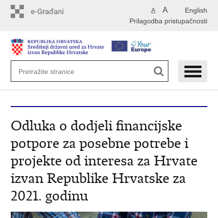
Preskoči
A
English
A
na
Prilagodba pristupačnosti
glavni
sadržaj
Odluka o dodjeli financijske
potpore za posebne potrebe i
projekte od interesa za Hrvate
izvan Republike Hrvatske za
2021. godinu