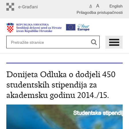
Preskoči
A
English
A
na
Prilagodba pristupačnosti
glavni
sadržaj
Donijeta Odluka o dodjeli 450
studentskih stipendija za
akademsku godinu 2014./15.