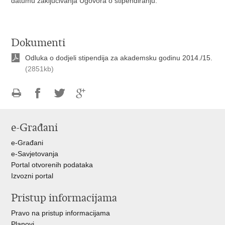
datumu zaključivanja Ugovora o stipendiranju.
Dokumenti
Odluka o dodjeli stipendija za akademsku godinu 2014./15.
(2851kb)
Ispiši
Podijeli
Podijeli
Podijeli
stranicu
na
na
na
e-Građani
Facebooku
Twitteru
Google
+
e-Građani
e-Savjetovanja
Portal otvorenih podataka
Izvozni portal
Pristup informacijama
Pravo na pristup informacijama
Planovi