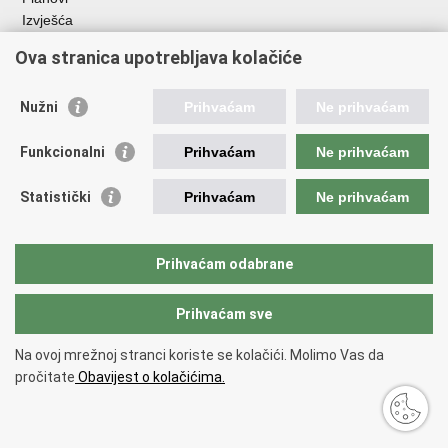
Izvješća
Javna nabava
Ova stranica upotrebljava kolačiće
Važne poveznice
Nužni
Prihvaćam
Ne prihvaćam
Vlada RH
Hrvatski sabor
Funkcionalni
Prihvaćam
Ne prihvaćam
Ured predsjednika
Ministarstvo vanjskih i europskih poslova
Statistički
Prihvaćam
Ne prihvaćam
Ministarstvo demografije i useljeništva
Hrvatska matica iseljenika
HRT - Glas Hrvatske
Prihvaćam odabrane
Prihvaćam sve
Povratak na vrh
Copyright © 2026 Središnji državni ured za Hrvate izvan Republike
Na ovoj mrežnoj stranci koriste se kolačići. Molimo Vas da
Hrvatske
pročitate
Obavijest o kolačićima.
Uvjeti korištenja
.
Izjava o pristupačnosti
.