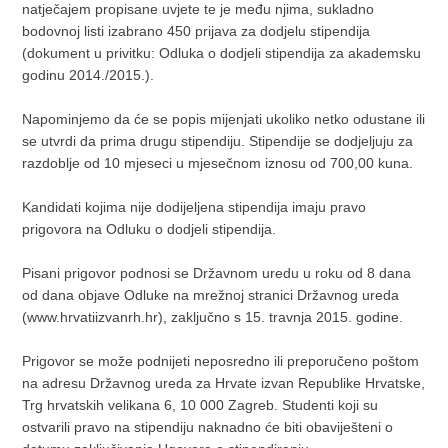
natječajem propisane uvjete te je među njima, sukladno
bodovnoj listi izabrano 450 prijava za dodjelu stipendija
(dokument u privitku: Odluka o dodjeli stipendija za akademsku
godinu 2014./2015.).
Napominjemo da će se popis mijenjati ukoliko netko odustane ili
se utvrdi da prima drugu stipendiju. Stipendije se dodjeljuju za
razdoblje od 10 mjeseci u mjesečnom iznosu od 700,00 kuna.
Kandidati kojima nije dodijeljena stipendija imaju pravo
prigovora na Odluku o dodjeli stipendija.
Pisani prigovor podnosi se Državnom uredu u roku od 8 dana
od dana objave Odluke na mrežnoj stranici Državnog ureda
(www.hrvatiizvanrh.hr), zaključno s 15. travnja 2015. godine.
Prigovor se može podnijeti neposredno ili preporučeno poštom
na adresu Državnog ureda za Hrvate izvan Republike Hrvatske,
Trg hrvatskih velikana 6, 10 000 Zagreb. Studenti koji su
ostvarili pravo na stipendiju naknadno će biti obaviješteni o