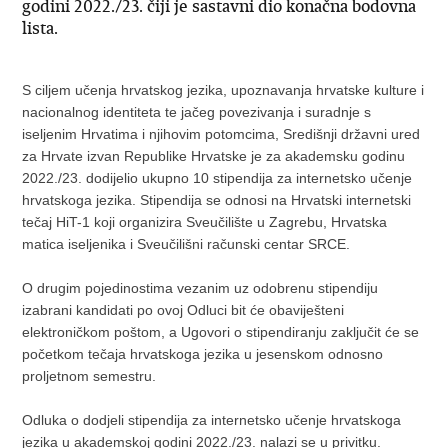
godini 2022./23. čiji je sastavni dio konačna bodovna
lista.
S ciljem učenja hrvatskog jezika, upoznavanja hrvatske kulture i
nacionalnog identiteta te jačeg povezivanja i suradnje s
iseljenim Hrvatima i njihovim potomcima, Središnji državni ured
za Hrvate izvan Republike Hrvatske je za akademsku godinu
2022./23. dodijelio ukupno 10 stipendija za internetsko učenje
hrvatskoga jezika. Stipendija se odnosi na Hrvatski internetski
tečaj HiT-1 koji organizira Sveučilište u Zagrebu, Hrvatska
matica iseljenika i Sveučilišni računski centar SRCE.
O drugim pojedinostima vezanim uz odobrenu stipendiju
izabrani kandidati po ovoj Odluci bit će obaviješteni
elektroničkom poštom, a Ugovori o stipendiranju zaključit će se
početkom tečaja hrvatskoga jezika u jesenskom odnosno
proljetnom semestru.
Odluka o dodjeli stipendija za internetsko učenje hrvatskoga
jezika u akademskoj godini 2022./23. nalazi se u
privitku.