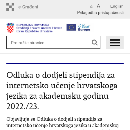
Preskoči
A
English
A
na
Prilagodba pristupačnosti
glavni
sadržaj
Odluka o dodjeli stipendija za
internetsko učenje hrvatskoga
jezika za akademsku godinu
2022./23.
Objavljuje se Odluka o dodjeli stipendija za
internetsko učenje hrvatskoga jezika u akademskoj