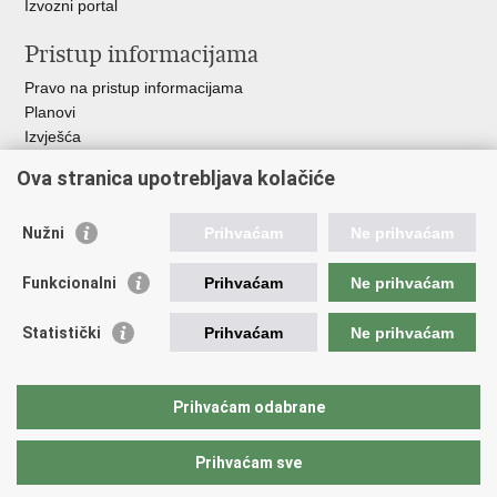
Izvozni portal
Pristup informacijama
Pravo na pristup informacijama
Planovi
Izvješća
Javna nabava
Ova stranica upotrebljava kolačiće
Važne poveznice
Nužni
Prihvaćam
Ne prihvaćam
Vlada RH
Hrvatski sabor
Funkcionalni
Prihvaćam
Ne prihvaćam
Ured predsjednika
Ministarstvo vanjskih i europskih poslova
Statistički
Prihvaćam
Ne prihvaćam
Ministarstvo demografije i useljeništva
Hrvatska matica iseljenika
HRT - Glas Hrvatske
Prihvaćam odabrane
Prihvaćam sve
Povratak na vrh