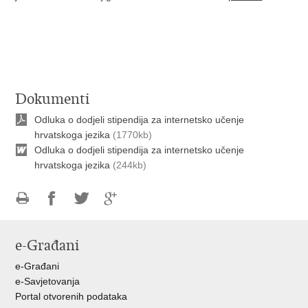
Dokumenti
Odluka o dodjeli stipendija za internetsko učenje
hrvatskoga jezika
(1770kb)
Odluka o dodjeli stipendija za internetsko učenje
hrvatskoga jezika
(244kb)
Ispiši
Podijeli
Podijeli
Podijeli
stranicu
na
na
na
e-Građani
Facebooku
Twitteru
Google
+
e-Građani
e-Savjetovanja
Portal otvorenih podataka