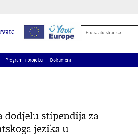
Programi i projekti
Dokumenti
potrebe i projekte od interesa za Hrvate izvan Republike Hrvatske za
a dodjelu stipendija za
tskoga jezika u