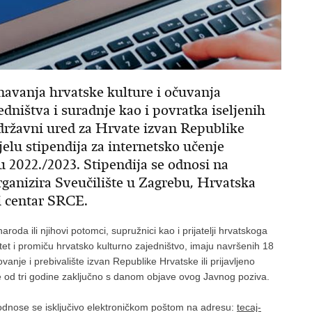
navanja hrvatske kulture i očuvanja
dništva i suradnje kao i povratka iseljenih
državni ured za Hrvate izvan Republike
jelu stipendija za internetsko učenje
 2022./2023. Stipendija se odnosi na
organizira Sveučilište u Zagrebu, Hrvatska
ki centar SRCE.
roda ili njihovi potomci, supružnici kao i prijatelji hrvatskoga
itet i promiču hrvatsko kulturno zajedništvo, imaju navršenih 18
nje i prebivalište izvan Republike Hrvatske ili prijavljeno
uže od tri godine zaključno s danom objave ovog Javnog poziva.
odnose se isključivo elektroničkom poštom na adresu:
tecaj-