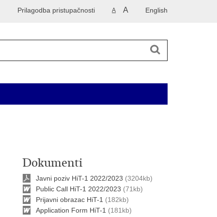
A
Prilagodba pristupačnosti
English
A
 2014. godinu
Korisne informacije
Kontakti
Dokumenti
Javni poziv HiT-1 2022/2023
(3204kb)
Public Call HiT-1 2022/2023
(71kb)
Prijavni obrazac HiT-1
(182kb)
Application Form HiT-1
(181kb)