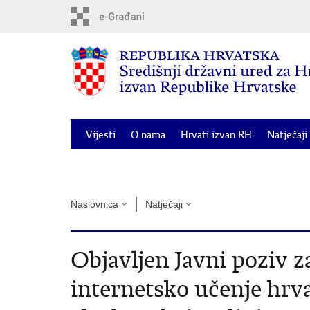
Preskoči
na
glavni
sadržaj
Vijesti
O nama
Hrvati izvan RH
Natječaji
Odluka o dodjeli financijske potpore za posebne 
Naslovnica
Natječaji
Objavljen Javni poziv z
internetsko učenje hrva