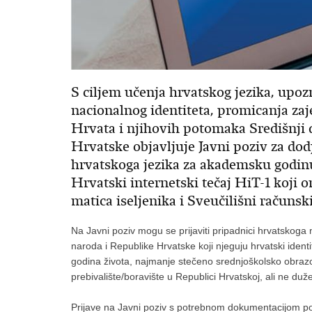
S ciljem učenja hrvatskog jezika, upoz
nacionalnog identiteta, promicanja zaje
Hrvata i njihovih potomaka Središnji 
Hrvatske objavljuje Javni poziv za dod
hrvatskoga jezika za akademsku godinu
Hrvatski internetski tečaj HiT-1 koji 
matica iseljenika i Sveučilišni računs
Na Javni poziv mogu se prijaviti pripadnici hrvatskoga na
naroda i Republike Hrvatske koji njeguju hrvatski ident
godina života, najmanje stečeno srednjoškolsko obrazova
prebivalište/boravište u Republici Hrvatskoj, ali ne d
Prijave na Javni poziv s potrebnom dokumentacijom p