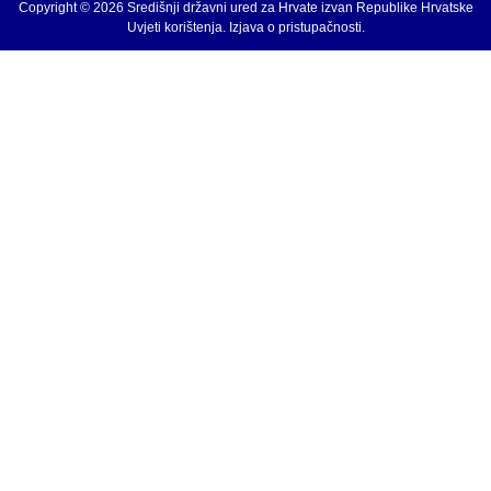
Copyright © 2026 Središnji državni ured za Hrvate izvan Republike Hrvatske
Uvjeti korištenja
.
Izjava o pristupačnosti
.