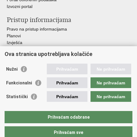
Izvozni portal
Pristup informacijama
Pravo na pristup informacijama
Planovi
Izvješća
Javna nabava
Ova stranica upotrebljava kolačiće
Važne poveznice
Nužni
Prihvaćam
Ne prihvaćam
Vlada RH
Hrvatski sabor
Funkcionalni
Prihvaćam
Ne prihvaćam
Ured predsjednika
Ministarstvo vanjskih i europskih poslova
Statistički
Prihvaćam
Ne prihvaćam
Ministarstvo demografije i useljeništva
Hrvatska matica iseljenika
HRT - Glas Hrvatske
Prihvaćam odabrane
Prihvaćam sve
Povratak na vrh