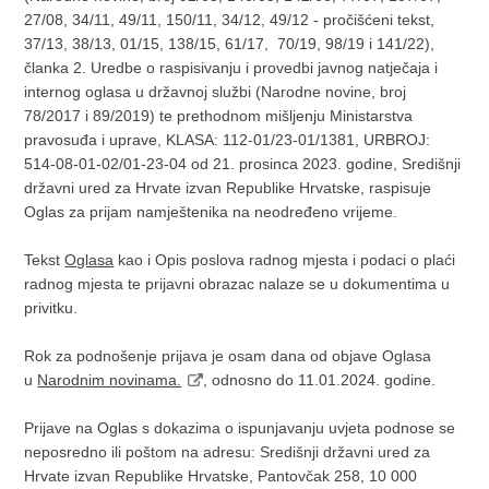
27/08, 34/11, 49/11, 150/11, 34/12, 49/12 - pročišćeni tekst,
37/13, 38/13, 01/15, 138/15, 61/17, 70/19, 98/19 i 141/22),
članka 2. Uredbe o raspisivanju i provedbi javnog natječaja i
internog oglasa u državnoj službi (Narodne novine, broj
78/2017 i 89/2019) te prethodnom mišljenju Ministarstva
pravosuđa i uprave, KLASA: 112-01/23-01/1381, URBROJ:
514-08-01-02/01-23-04 od 21. prosinca 2023. godine, Središnji
državni ured za Hrvate izvan Republike Hrvatske, raspisuje
Oglas za prijam namještenika na neodređeno vrijeme.
Tekst
Oglasa
kao i Opis poslova radnog mjesta i podaci o plaći
radnog mjesta te prijavni obrazac nalaze se u dokumentima u
privitku.
Rok za podnošenje prijava je osam dana od objave Oglasa
u
Narodnim novinama.
, odnosno do 11.01.2024. godine.
Prijave na Oglas s dokazima o ispunjavanju uvjeta podnose se
neposredno ili poštom na adresu: Središnji državni ured za
Hrvate izvan Republike Hrvatske, Pantovčak 258, 10 000