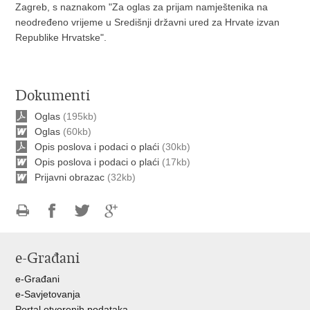
Zagreb, s naznakom "Za oglas za prijam namještenika na
neodređeno vrijeme u Središnji državni ured za Hrvate izvan
Republike Hrvatske".
Dokumenti
Oglas
(195kb)
Oglas
(60kb)
Opis poslova i podaci o plaći
(30kb)
Opis poslova i podaci o plaći
(17kb)
Prijavni obrazac
(32kb)
Ispiši
Podijeli
Podijeli
Podijeli
stranicu
na
na
na
e-Građani
Facebooku
Twitteru
Google
+
e-Građani
e-Savjetovanja
Portal otvorenih podataka