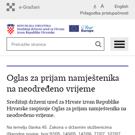
Preskoči
A
English
A
na
Prilagodba pristupačnosti
glavni
sadržaj
Oglas za prijam namještenika
na neodređeno vrijeme
Središnji državni ured za Hrvate izvan Republike
Hrvatske raspisuje Oglas za prijam namještenika na
neodređeno vrijeme.
Na temelju članka 45. Zakona o državnim službenicima
(Narodne novine, broj 92/05, 140/05, 142/06, 77/07, 107/07,