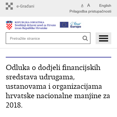
Preskoči
A
English
A
na
Prilagodba pristupačnosti
glavni
sadržaj
Odluka o dodjeli financijskih
sredstava udrugama,
ustanovama i organizacijama
hrvatske nacionalne manjine za
2018.