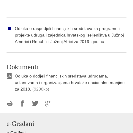
Odluka o raspodjeli financijskih sredstava za programe i
projekte udruga i zajednica hrvatskog iseljeništva u Južnoj
Americi i Republici Južnoj Africi za 2016. godinu
Dokumenti
Odluka o dodjeli financijskih sredstava udrugama,
ustanovama i organizacijama hrvatske nacionalne manjine
za 2018.
(9290kb)
Ispiši
Podijeli
Podijeli
Podijeli
stranicu
na
na
na
e-Građani
Facebooku
Twitteru
Google
+
e-Građani