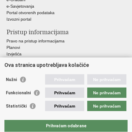
e-Savjetovanja
Portal otvorenih podataka
Izvozni portal
Pristup informacijama
Pravo na pristup informacijama
Planovi
Izvješća
Javna nabava
Ova stranica upotrebljava kolačiće
Važne poveznice
Nužni
Prihvaćam
Ne prihvaćam
Vlada RH
Hrvatski sabor
Funkcionalni
Prihvaćam
Ne prihvaćam
Ured predsjednika
Ministarstvo vanjskih i europskih poslova
Statistički
Prihvaćam
Ne prihvaćam
Ministarstvo demografije i useljeništva
Hrvatska matica iseljenika
HRT - Glas Hrvatske
Prihvaćam odabrane