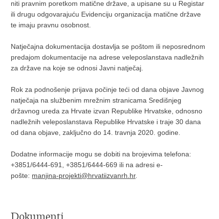
niti pravnim poretkom matične države, a upisane su u Registar
ili drugu odgovarajuću Evidenciju organizacija matične države
te imaju pravnu osobnost.
Natječajna dokumentacija dostavlja se poštom ili neposrednom
predajom dokumentacije na adrese veleposlanstava nadležnih
za države na koje se odnosi Javni natječaj.
Rok za podnošenje prijava počinje teći od dana objave Javnog
natječaja na službenim mrežnim stranicama Središnjeg
državnog ureda za Hrvate izvan Republike Hrvatske, odnosno
nadležnih veleposlanstava Republike Hrvatske i traje 30 dana
od dana objave, zaključno do 14. travnja 2020. godine.
Dodatne informacije mogu se dobiti na brojevima telefona:
+3851/6444-691, +3851/6444-669 ili na adresi e-
pošte:
manjina-projekti@hrvatiizvanrh.hr
.
Dokumenti