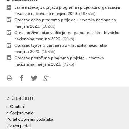
Javni natječaj za prijavu programa i projekata organizacija
hrvatske nacionalne manjine 2020.
(4935kb)
Obrazac opisa programa projekta - hrvatska nacionalna
manjina 2020.
(102kb)
Obrazac životopisa voditelja programa projekta - hrvatska
nacionalna manjina 2020.
(60kb)
Obrazac Izjave o partnerstvu - hrvatska nacionalna
manjina 2020.
(195kb)
Obrazac proračuna programa projekta - hrvatska
nacionalna manjina 2020.
(72kb)
Ispiši
Podijeli
Podijeli
Podijeli
stranicu
na
na
na
e-Građani
Facebooku
Twitteru
Google
+
e-Građani
e-Savjetovanja
Portal otvorenih podataka
Izvozni portal