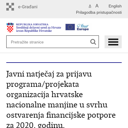
Preskoči
A
English
A
na
Prilagodba pristupačnosti
glavni
sadržaj
Javni natječaj za prijavu
programa/projekata
organizacija hrvatske
nacionalne manjine u svrhu
ostvarenja financijske potpore
za 2020. godinu.