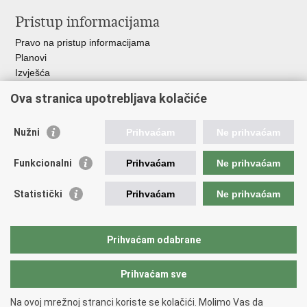
Pristup informacijama
Pravo na pristup informacijama
Planovi
Izvješća
Javna nabava
Ova stranica upotrebljava kolačiće
Važne poveznice
Nužni
Prihvaćam
Ne prihvaćam
Vlada RH
Hrvatski sabor
Funkcionalni
Prihvaćam
Ne prihvaćam
Ured predsjednika
Ministarstvo vanjskih i europskih poslova
Statistički
Prihvaćam
Ne prihvaćam
Ministarstvo demografije i useljeništva
Hrvatska matica iseljenika
HRT - Glas Hrvatske
Prihvaćam odabrane
Prihvaćam sve
Povratak na vrh
Copyright © 2026 Središnji državni ured za Hrvate izvan Republike
Na ovoj mrežnoj stranci koriste se kolačići. Molimo Vas da