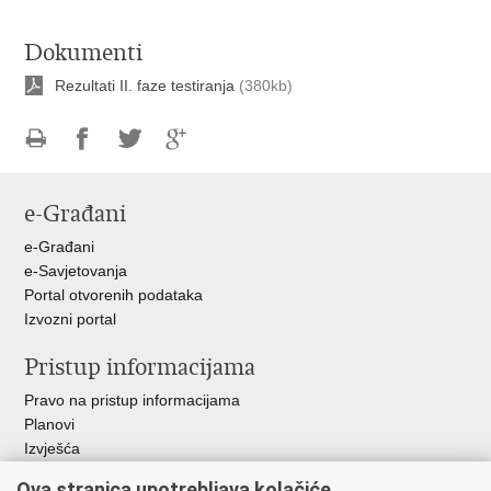
Dokumenti
Rezultati II. faze testiranja
(380kb)
Ispiši
Podijeli
Podijeli
Podijeli
stranicu
na
na
na
e-Građani
Facebooku
Twitteru
Google
+
e-Građani
e-Savjetovanja
Portal otvorenih podataka
Izvozni portal
Pristup informacijama
Pravo na pristup informacijama
Planovi
Izvješća
Javna nabava
Ova stranica upotrebljava kolačiće