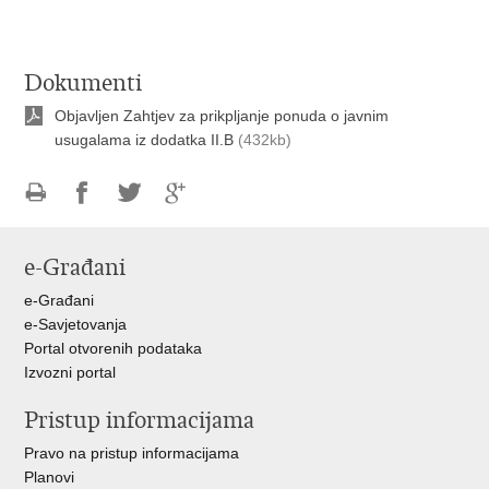
Dokumenti
Objavljen Zahtjev za prikpljanje ponuda o javnim
usugalama iz dodatka II.B
(432kb)
Ispiši
Podijeli
Podijeli
Podijeli
stranicu
na
na
na
e-Građani
Facebooku
Twitteru
Google
+
e-Građani
e-Savjetovanja
Portal otvorenih podataka
Izvozni portal
Pristup informacijama
Pravo na pristup informacijama
Planovi