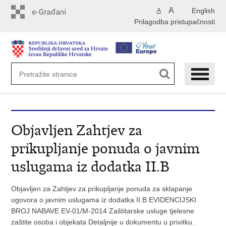
Preskoči
A
English
A
na
Prilagodba pristupačnosti
glavni
sadržaj
Objavljen Zahtjev za
prikupljanje ponuda o javnim
uslugama iz dodatka II.B
Objavljen za Zahtjev za prikupljanje ponuda za sklapanje
ugovora o javnim uslugama iz dodatka II.B EVIDENCIJSKI
BROJ NABAVE EV-01/M-2014 Zaštitarske usluge tjelesne
zaštite osoba i objekata Detaljnije u dokumentu u privitku.