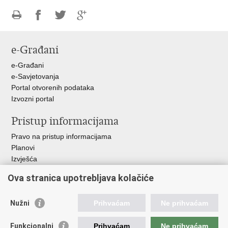
Ispiši
Podijeli
Podijeli
Podijeli
stranicu
na
na
na
e-Građani
Facebooku
Twitteru
Google
+
e-Građani
e-Savjetovanja
Portal otvorenih podataka
Izvozni portal
Pristup informacijama
Pravo na pristup informacijama
Planovi
Izvješća
Javna nabava
Ova stranica upotrebljava kolačiće
Važne poveznice
Nužni
Prihvaćam
Ne prihvaćam
Vlada RH
Hrvatski sabor
Funkcionalni
Prihvaćam
Ne prihvaćam