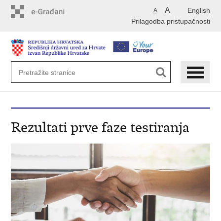
Preskoči
A
English
A
na
Prilagodba pristupačnosti
glavni
sadržaj
Rezultati prve faze testiranja