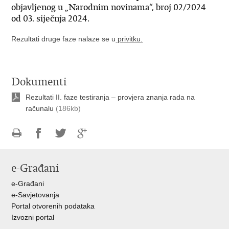
objavljenog u „Narodnim novinama“, broj 02/2024
od 03. siječnja 2024.
Rezultati druge faze nalaze se u
privitku.
Dokumenti
Rezultati II. faze testiranja – provjera znanja rada na
računalu
(186kb)
Ispiši
Podijeli
Podijeli
Podijeli
stranicu
na
na
na
e-Građani
Facebooku
Twitteru
Google
+
e-Građani
e-Savjetovanja
Portal otvorenih podataka
Izvozni portal