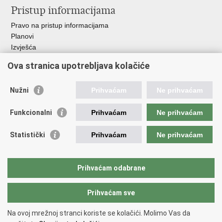
Pristup informacijama
Pravo na pristup informacijama
Planovi
Izvješća
Javna nabava
Ova stranica upotrebljava kolačiće
Važne poveznice
Nužni
Prihvaćam
Ne prihvaćam
Vlada RH
Hrvatski sabor
Funkcionalni
Prihvaćam
Ne prihvaćam
Ured predsjednika
Ministarstvo vanjskih i europskih poslova
Statistički
Prihvaćam
Ne prihvaćam
Ministarstvo demografije i useljeništva
Hrvatska matica iseljenika
HRT - Glas Hrvatske
Prihvaćam odabrane
Prihvaćam sve
Povratak na vrh
Copyright © 2026 Središnji državni ured za Hrvate izvan Republike
Na ovoj mrežnoj stranci koriste se kolačići. Molimo Vas da
Hrvatske