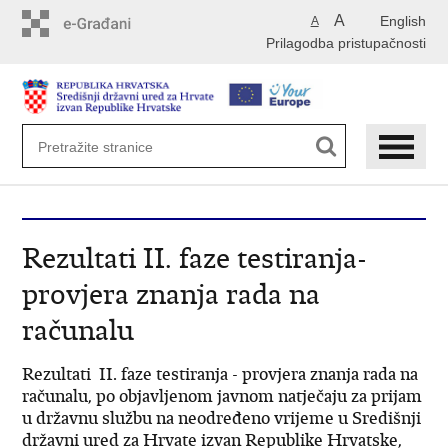
Preskoči
A
English
A
na
Prilagodba pristupačnosti
glavni
sadržaj
Rezultati II. faze testiranja-
provjera znanja rada na
računalu
Rezultati II. faze testiranja - provjera znanja rada na
računalu, po objavljenom javnom natječaju za prijam
u državnu službu na neodređeno vrijeme u Središnji
državni ured za Hrvate izvan Republike Hrvatske,