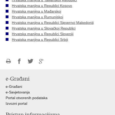
Hrvatska manjina u Talijanskoj Republici
Hrvatska manjina u Republici Kosovo
Hrvatska manjina u Mađarskoj
Hrvatska manjina u Rumunjskoj
Hrvatska manjina u Republici Sjevernoj Makedoniji
Hrvatska manjina u Slovačkoj Republici
Hrvatska manjina u Republici Sloveniji
Hrvatska manjina u Republici Srbiji
Ispiši
Podijeli
Podijeli
Podijeli
stranicu
na
na
na
e-Građani
Facebooku
Twitteru
Google
+
e-Građani
e-Savjetovanja
Portal otvorenih podataka
Izvozni portal
Pristup informacijama