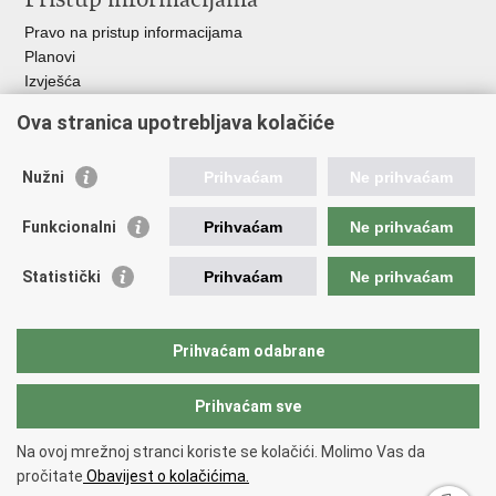
Pravo na pristup informacijama
Planovi
Izvješća
Javna nabava
Ova stranica upotrebljava kolačiće
Važne poveznice
Nužni
Prihvaćam
Ne prihvaćam
Vlada RH
Hrvatski sabor
Funkcionalni
Prihvaćam
Ne prihvaćam
Ured predsjednika
Ministarstvo vanjskih i europskih poslova
Statistički
Prihvaćam
Ne prihvaćam
Ministarstvo demografije i useljeništva
Hrvatska matica iseljenika
HRT - Glas Hrvatske
Prihvaćam odabrane
Prihvaćam sve
Povratak na vrh
Copyright © 2026 Središnji državni ured za Hrvate izvan Republike
Na ovoj mrežnoj stranci koriste se kolačići. Molimo Vas da
Hrvatske
pročitate
Obavijest o kolačićima.
Uvjeti korištenja
.
Izjava o pristupačnosti
.