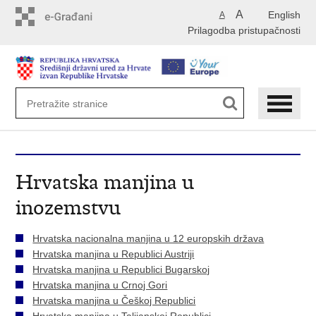
Preskoči
A
English
A
na
Prilagodba pristupačnosti
glavni
sadržaj
Hrvatska manjina u
inozemstvu
Hrvatska nacionalna manjina u 12 europskih država
Hrvatska manjina u Republici Austriji
Hrvatska manjina u Republici Bugarskoj
Hrvatska manjina u Crnoj Gori
Hrvatska manjina u Češkoj Republici