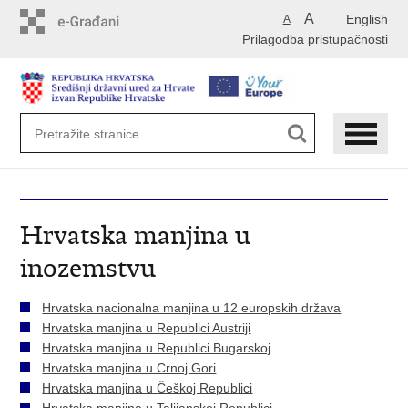
Preskoči
A
English
A
na
Prilagodba pristupačnosti
glavni
sadržaj
Hrvatska manjina u
inozemstvu
Hrvatska nacionalna manjina u 12 europskih država
Hrvatska manjina u Republici Austriji
Hrvatska manjina u Republici Bugarskoj
Hrvatska manjina u Crnoj Gori
Hrvatska manjina u Češkoj Republici