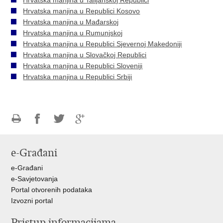
Hrvatska manjina u Talijanskoj Republici
Hrvatska manjina u Republici Kosovo
Hrvatska manjina u Mađarskoj
Hrvatska manjina u Rumunjskoj
Hrvatska manjina u Republici Sjevernoj Makedoniji
Hrvatska manjina u Slovačkoj Republici
Hrvatska manjina u Republici Sloveniji
Hrvatska manjina u Republici Srbiji
Ispiši
Podijeli
Podijeli
Podijeli
stranicu
na
na
na
e-Građani
Facebooku
Twitteru
Google
+
e-Građani
e-Savjetovanja
Portal otvorenih podataka
Izvozni portal
Pristup informacijama