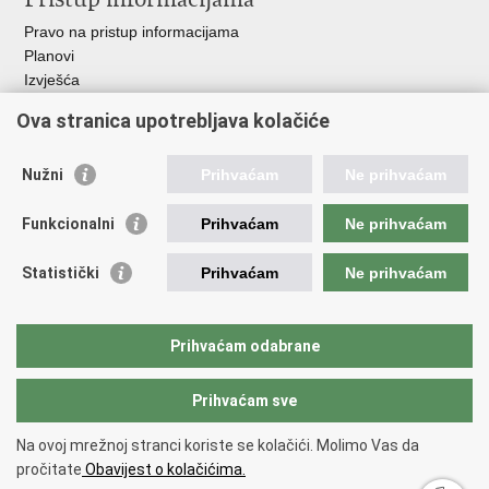
Pravo na pristup informacijama
Planovi
Izvješća
Javna nabava
Ova stranica upotrebljava kolačiće
Važne poveznice
Nužni
Prihvaćam
Ne prihvaćam
Vlada RH
Hrvatski sabor
Funkcionalni
Prihvaćam
Ne prihvaćam
Ured predsjednika
Ministarstvo vanjskih i europskih poslova
Statistički
Prihvaćam
Ne prihvaćam
Ministarstvo demografije i useljeništva
Hrvatska matica iseljenika
HRT - Glas Hrvatske
Prihvaćam odabrane
Prihvaćam sve
Povratak na vrh
Copyright © 2026 Središnji državni ured za Hrvate izvan Republike
Na ovoj mrežnoj stranci koriste se kolačići. Molimo Vas da
Hrvatske
pročitate
Obavijest o kolačićima.
Uvjeti korištenja
.
Izjava o pristupačnosti
.