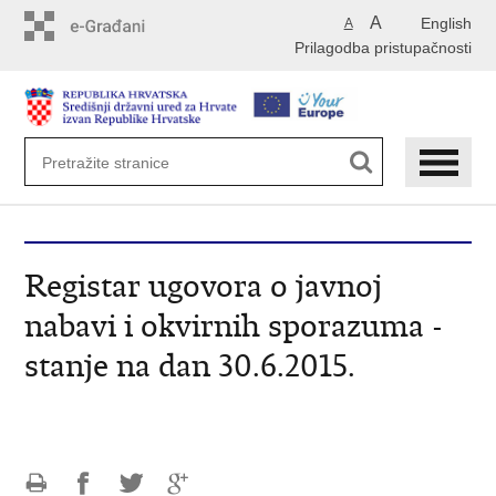
Preskoči
A
English
A
na
Prilagodba pristupačnosti
glavni
sadržaj
Registar ugovora o javnoj
nabavi i okvirnih sporazuma -
stanje na dan 30.6.2015.