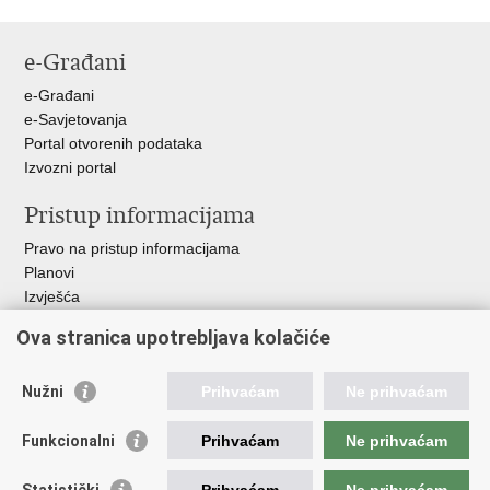
Ispiši
Podijeli
Podijeli
Podijeli
stranicu
na
na
na
e-Građani
Facebooku
Twitteru
Google
+
e-Građani
e-Savjetovanja
Portal otvorenih podataka
Izvozni portal
Pristup informacijama
Pravo na pristup informacijama
Planovi
Izvješća
Javna nabava
Ova stranica upotrebljava kolačiće
Važne poveznice
Nužni
Prihvaćam
Ne prihvaćam
Vlada RH
Hrvatski sabor
Funkcionalni
Prihvaćam
Ne prihvaćam
Ured predsjednika
Ministarstvo vanjskih i europskih poslova
Statistički
Prihvaćam
Ne prihvaćam