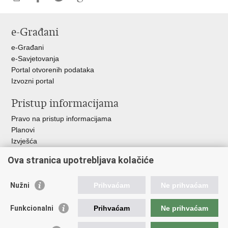
Ispiši
Podijeli
Podijeli
Podijeli
stranicu
na
na
na
e-Građani
Facebooku
Twitteru
Google
+
e-Građani
e-Savjetovanja
Portal otvorenih podataka
Izvozni portal
Pristup informacijama
Pravo na pristup informacijama
Planovi
Izvješća
Javna nabava
Ova stranica upotrebljava kolačiće
Važne poveznice
Nužni
Prihvaćam
Ne prihvaćam
Vlada RH
Hrvatski sabor
Funkcionalni
Prihvaćam
Ne prihvaćam
Ured predsjednika
Ministarstvo vanjskih i europskih poslova