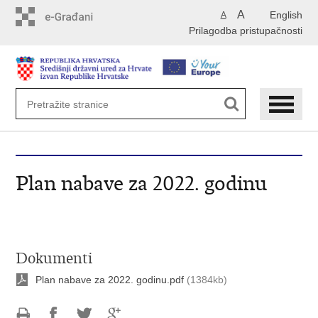
Preskoči
A
English
A
na
Prilagodba pristupačnosti
glavni
sadržaj
Plan nabave za 2022. godinu
Dokumenti
Plan nabave za 2022. godinu.pdf
(1384kb)