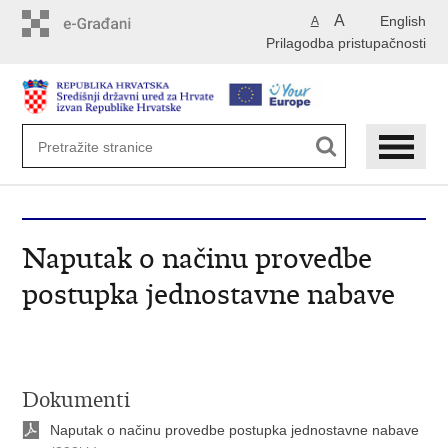
Preskoči
A
English
A
na
Prilagodba pristupačnosti
glavni
sadržaj
Naputak o načinu provedbe
postupka jednostavne nabave
Dokumenti
Naputak o načinu provedbe postupka jednostavne nabave