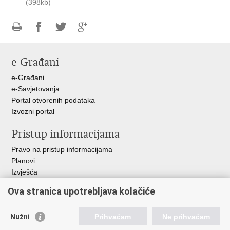
(398kb)
Ispiši
Podijeli
Podijeli
Podijeli
stranicu
na
na
na
e-Građani
Facebooku
Twitteru
Google
+
e-Građani
e-Savjetovanja
Portal otvorenih podataka
Izvozni portal
Pristup informacijama
Pravo na pristup informacijama
Planovi
Izvješća
Javna nabava
Ova stranica upotrebljava kolačiće
Važne poveznice
Nužni
Prihvaćam
Ne prihvaćam
Vlada RH