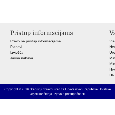
Pristup informacijama
V
Pravo na pristup informacijama
Vl
Planovi
Hrv
Izvješća
Ure
Javna nabava
Min
Min
Hrv
HRT
Copyright © 2026 Središnji državni ured za Hrvate izvan Republike Hrvatske
Uvjeti korištenja
.
Izjava o pristupačnosti
.