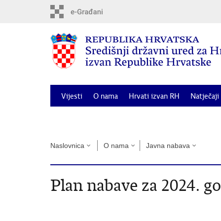
Preskoči
na
glavni
sadržaj
Vijesti
O nama
Hrvati izvan RH
Natječaji
Odluka o dodjeli financijske potpore za posebne 
Naslovnica
O nama
Javna nabava
Plan nabave za 2024. god