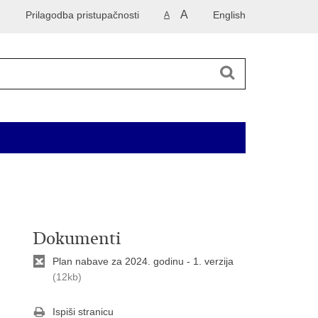
A
Prilagodba pristupačnosti
English
A
 2014. godinu
Korisne informacije
Kontakti
Dokumenti
Plan nabave za 2024. godinu - 1. verzija
(12kb)
Ispiši stranicu