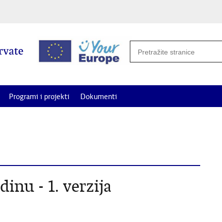
Programi i projekti
Dokumenti
potrebe i projekte od interesa za Hrvate izvan Republike Hrvatske za
inu - 1. verzija