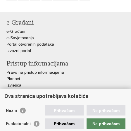
e-Građani
e-Građani
e-Savjetovanja
Portal otvorenih podataka
Izvozni portal
Pristup informacijama
Pravo na pristup informacijama
Planovi
Izvješća
Javna nabava
Ova stranica upotrebljava kolačiće
Važne poveznice
Nužni
Prihvaćam
Ne prihvaćam
Vlada RH
Hrvatski sabor
Funkcionalni
Prihvaćam
Ne prihvaćam
Ured predsjednika