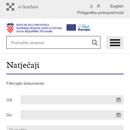
Preskoči
A
English
A
na
Prilagodba pristupačnosti
glavni
sadržaj
Natječaji
Filtrirajte dokumente:
Od:
Do: