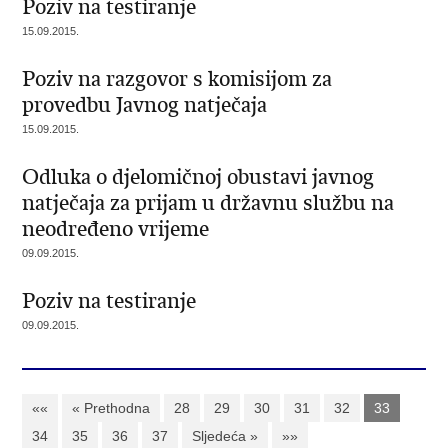
Poziv na testiranje
15.09.2015.
Poziv na razgovor s komisijom za
provedbu Javnog natječaja
15.09.2015.
Odluka o djelomičnoj obustavi javnog
natječaja za prijam u državnu službu na
neodređeno vrijeme
09.09.2015.
Poziv na testiranje
09.09.2015.
««
« Prethodna
28
29
30
31
32
33
34
35
36
37
Sljedeća »
»»