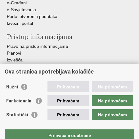
e-Građani
e-Savjetovanja
Portal otvorenih podataka
Izvozni portal
Pristup informacijama
Pravo na pristup informacijama
Planovi
Izvješća
Javna nabava
Ova stranica upotrebljava kolačiće
Važne poveznice
Nužni
Prihvaćam
Ne prihvaćam
Vlada RH
Hrvatski sabor
Funkcionalni
Prihvaćam
Ne prihvaćam
Ured predsjednika
Ministarstvo vanjskih i europskih poslova
Statistički
Prihvaćam
Ne prihvaćam
Ministarstvo demografije i useljeništva
Hrvatska matica iseljenika
HRT - Glas Hrvatske
Prihvaćam odabrane