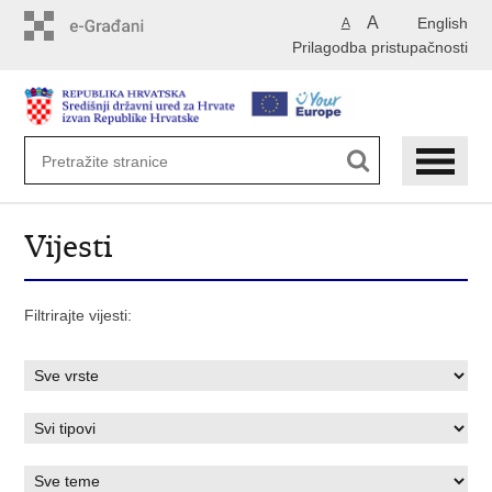
Preskoči
A
English
A
na
Prilagodba pristupačnosti
glavni
sadržaj
Vijesti
Filtrirajte vijesti: