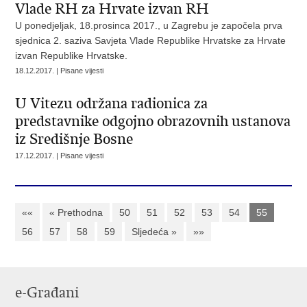
Vlade RH za Hrvate izvan RH
U ponedjeljak, 18.prosinca 2017., u Zagrebu je započela prva
sjednica 2. saziva Savjeta Vlade Republike Hrvatske za Hrvate
izvan Republike Hrvatske.
18.12.2017. | Pisane vijesti
U Vitezu održana radionica za
predstavnike odgojno obrazovnih ustanova
iz Središnje Bosne
17.12.2017. | Pisane vijesti
««
« Prethodna
50
51
52
53
54
55
56
57
58
59
Sljedeća »
»»
e-Građani