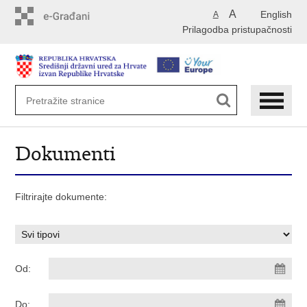
Preskoči
A
English
A
na
Prilagodba pristupačnosti
glavni
sadržaj
Dokumenti
Filtrirajte dokumente:
Od:
Do: