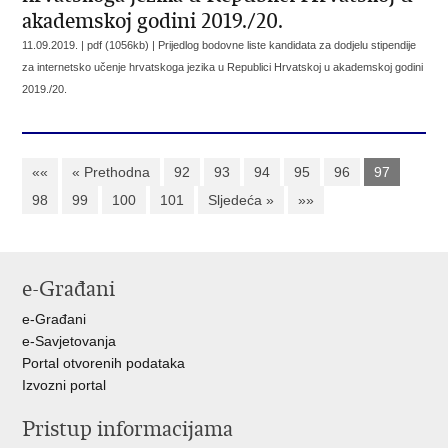
akademskoj godini 2019./20.
11.09.2019. | pdf (1056kb) |
Prijedlog bodovne liste kandidata za dodjelu stipendije
za internetsko učenje hrvatskoga jezika u Republici Hrvatskoj u akademskoj godini
2019./20.
««
« Prethodna
92
93
94
95
96
97
98
99
100
101
Sljedeća »
»»
e-Građani
e-Građani
e-Savjetovanja
Portal otvorenih podataka
Izvozni portal
Pristup informacijama