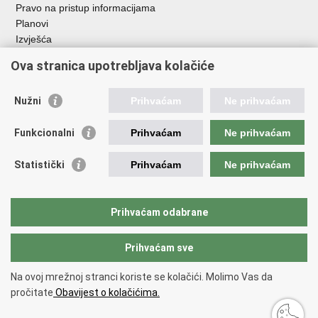
Pravo na pristup informacijama
Planovi
Izvješća
Javna nabava
Ova stranica upotrebljava kolačiće
Važne poveznice
Nužni
Prihvaćam
Ne prihvaćam
Vlada RH
Hrvatski sabor
Funkcionalni
Prihvaćam
Ne prihvaćam
Ured predsjednika
Ministarstvo vanjskih i europskih poslova
Statistički
Prihvaćam
Ne prihvaćam
Ministarstvo demografije i useljeništva
Hrvatska matica iseljenika
HRT - Glas Hrvatske
Prihvaćam odabrane
Prihvaćam sve
Povratak na vrh
Copyright © 2026 Središnji državni ured za Hrvate izvan Republike
Na ovoj mrežnoj stranci koriste se kolačići. Molimo Vas da
Hrvatske
pročitate
Obavijest o kolačićima.
Uvjeti korištenja
.
Izjava o pristupačnosti
.