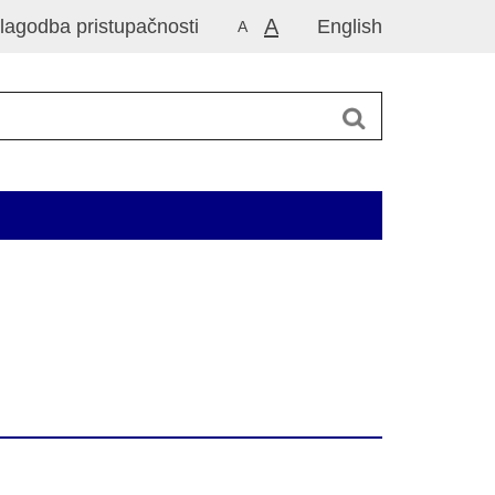
A
ilagodba pristupačnosti
English
A
 Republike Hrvatske za 2014. godinu