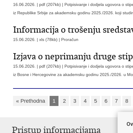
16.06.2026. | pdf (207kb) |
Potpisivanje i dodjela ugovora o st
iz Republike Srbije za akademsku godinu 2025./2026. koji studira
Informacija o trošenju sredsta
15.06.2026. | xls (78kb) |
Proračun
Izjava o neprimanju druge sti
15.06.2026. | pdf (207kb) |
Potpisivanje i dodjela ugovora o st
iz Bosne i Hercegovine za akademsku godinu 2025./2026. u Mo
« Prethodna
1
2
3
4
5
6
7
8
Ov
Pristup informacijama
V