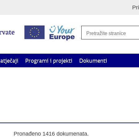
Pr
atječaji
Programi i projekti
Dokumenti
 posebne potrebe i projekte od interesa za Hrvate izvan
Pronađeno 1416 dokumenata.