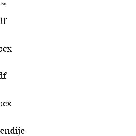
dinu
df
ocx
df
ocx
pendije