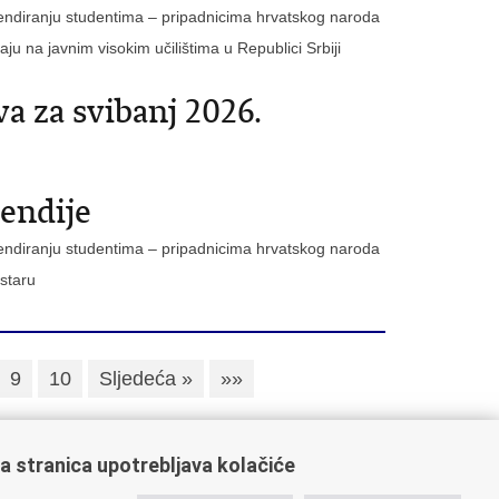
ipendiranju studentima – pripadnicima hrvatskog naroda
ju na javnim visokim učilištima u Republici Srbiji
va za svibanj 2026.
pendije
ipendiranju studentima – pripadnicima hrvatskog naroda
staru
9
10
Sljedeća »
»»
a stranica upotrebljava kolačiće
ažne poveznice