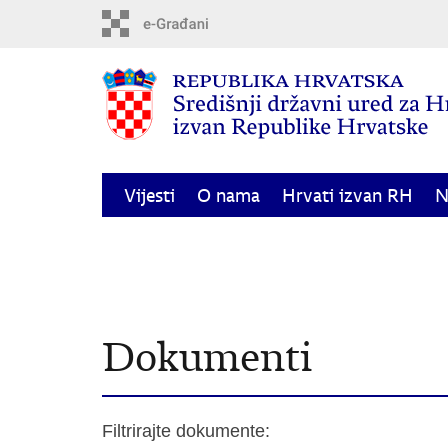
Preskoči
na
glavni
sadržaj
Vijesti
O nama
Hrvati izvan RH
N
Odluka o dodjeli financijske potpore za
Korisne informacije
Kontakti
Dokumenti
Filtrirajte dokumente: