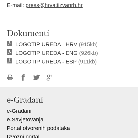
E-mail:
press@hrvatiizvanrh.hr
Dokumenti
LOGOTIP UREDA - HRV
(915kb)
LOGOTIP UREDA - ENG
(926kb)
LOGOTIP UREDA - ESP
(911kb)
Ispiši
Podijeli
Podijeli
Podijeli
stranicu
na
na
na
e-Građani
Facebooku
Twitteru
Google
e-Građani
+
e-Savjetovanja
Portal otvorenih podataka
Izvozni portal