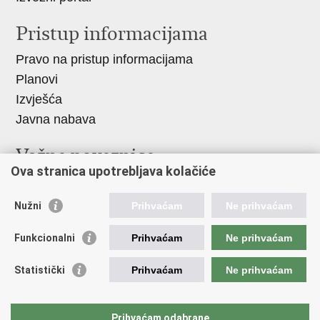
Pristup informacijama
Pravo na pristup informacijama
Planovi
Izvješća
Javna nabava
Važne poveznice
Ova stranica upotrebljava kolačiće
Vlada RH
Hrvatski sabor
Nužni
Prihvaćam
Ne prihvaćam
Ured predsjednika
Funkcionalni
Prihvaćam
Ne prihvaćam
Ministarstvo vanjskih i europskih poslova
Ministarstvo demografije i useljeništva
Statistički
Prihvaćam
Ne prihvaćam
Hrvatska matica iseljenika
HRT - Glas Hrvatske
Prihvaćam odabrane