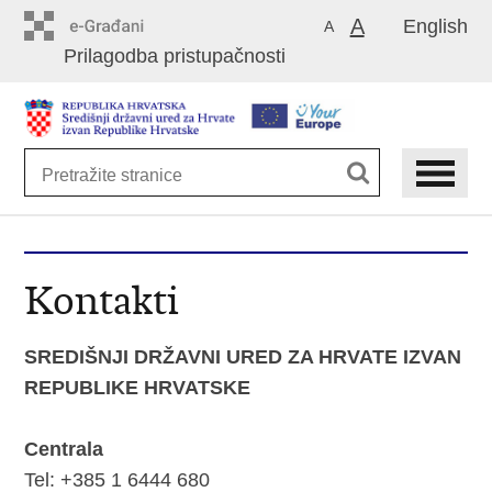
Preskoči
A
English
A
na
Prilagodba pristupačnosti
glavni
sadržaj
Kontakti
SREDIŠNJI DRŽAVNI URED ZA HRVATE IZVAN
REPUBLIKE HRVATSKE
Centrala
Tel: +385 1 6444 680