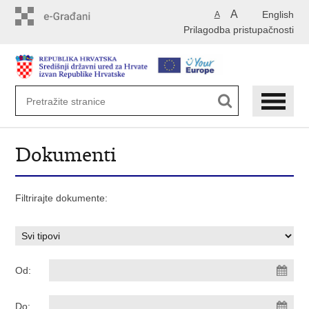
Preskoči
A
English
A
na
Prilagodba pristupačnosti
glavni
sadržaj
Dokumenti
Filtrirajte dokumente:
Od:
Do: