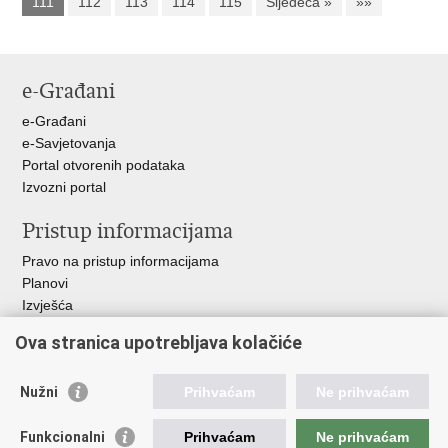
111
112
113
114
115
Sljedeća »
»»
e-Građani
e-Građani
e-Savjetovanja
Portal otvorenih podataka
Izvozni portal
Pristup informacijama
Pravo na pristup informacijama
Planovi
Izvješća
Javna nabava
Ova stranica upotrebljava kolačiće
Važne poveznice
Nužni
Prihvaćam
Ne prihvaćam
Vlada RH
Hrvatski sabor
Funkcionalni
Prihvaćam
Ne prihvaćam
Ured predsjednika