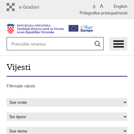
Preskoči
A
English
A
na
Prilagodba pristupačnosti
glavni
sadržaj
Vijesti
Filtrirajte vijesti: