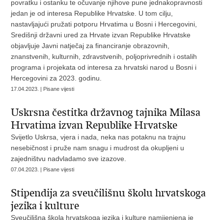
povratku i ostanku te očuvanje njihove pune jednakopravnosti
jedan je od interesa Republike Hrvatske. U tom cilju,
nastavljajući pružati potporu Hrvatima u Bosni i Hercegovini,
Središnji državni ured za Hrvate izvan Republike Hrvatske
objavljuje Javni natječaj za financiranje obrazovnih,
znanstvenih, kulturnih, zdravstvenih, poljoprivrednih i ostalih
programa i projekata od interesa za hrvatski narod u Bosni i
Hercegovini za 2023. godinu.
17.04.2023. | Pisane vijesti
Uskrsna čestitka državnog tajnika Milasa
Hrvatima izvan Republike Hrvatske
Svijetlo Uskrsa, vjera i nada, neka nas potaknu na trajnu
nesebičnost i pruže nam snagu i mudrost da okupljeni u
zajedništvu nadvladamo sve izazove.
07.04.2023. | Pisane vijesti
Stipendija za sveučilišnu školu hrvatskoga
jezika i kulture
Sveučilišna škola hrvatskoga jezika i kulture namijenjena je