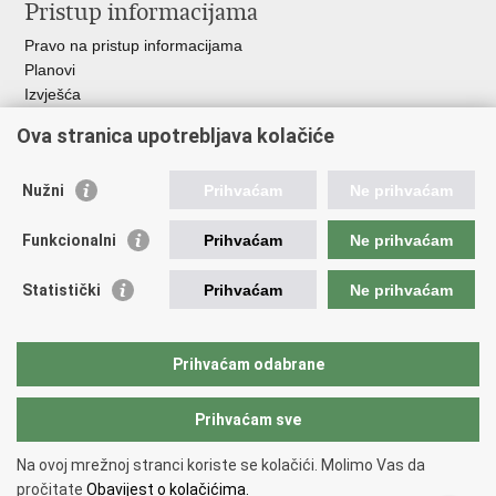
Pristup informacijama
Pravo na pristup informacijama
Planovi
Izvješća
Javna nabava
Ova stranica upotrebljava kolačiće
Važne poveznice
Nužni
Prihvaćam
Ne prihvaćam
Vlada RH
Hrvatski sabor
Funkcionalni
Prihvaćam
Ne prihvaćam
Ured predsjednika
Ministarstvo vanjskih i europskih poslova
Statistički
Prihvaćam
Ne prihvaćam
Ministarstvo demografije i useljeništva
Hrvatska matica iseljenika
HRT - Glas Hrvatske
Prihvaćam odabrane
Prihvaćam sve
Povratak na vrh
Copyright © 2026 Središnji državni ured za Hrvate izvan Republike
Na ovoj mrežnoj stranci koriste se kolačići. Molimo Vas da
Hrvatske
pročitate
Obavijest o kolačićima.