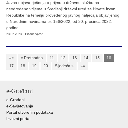
Javna objava rješenja o prijmu u državnu službu na
neodređeno vrijeme u Središnji državni ured za Hrvate izvan
Republike na temelju provedenog javnog natječaja objavljenog
u Narodnim novinama br. 156/2022, od 30. prosinca 2022.
godine.
23.02.2023. | Pisane vijesti
««
« Prethodna
11
12
13
14
15
16
17
18
19
20
Sljedeća »
»»
e-Građani
e-Građani
e-Savjetovanja
Portal otvorenih podataka
Izvozni portal