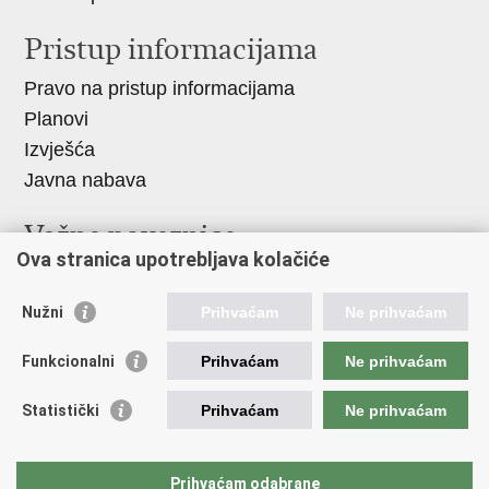
Pristup informacijama
Pravo na pristup informacijama
Planovi
Izvješća
Javna nabava
Važne poveznice
Ova stranica upotrebljava kolačiće
Vlada RH
Hrvatski sabor
Nužni
Prihvaćam
Ne prihvaćam
Ured predsjednika
Funkcionalni
Prihvaćam
Ne prihvaćam
Ministarstvo vanjskih i europskih poslova
Ministarstvo demografije i useljeništva
Statistički
Prihvaćam
Ne prihvaćam
Hrvatska matica iseljenika
HRT - Glas Hrvatske
Prihvaćam odabrane