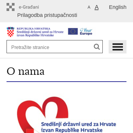
Preskoči
A
English
A
na
Prilagodba pristupačnosti
glavni
sadržaj
O nama