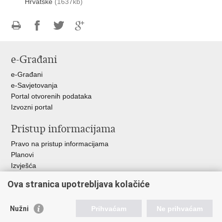
Hrvatske
(1637kb)
Ispiši
Podijeli
Podijeli
Podijeli
stranicu
na
na
na
e-Građani
Facebooku
Twitteru
Google
+
e-Građani
e-Savjetovanja
Portal otvorenih podataka
Izvozni portal
Pristup informacijama
Pravo na pristup informacijama
Planovi
Izvješća
Javna nabava
Ova stranica upotrebljava kolačiće
Važne poveznice
Nužni
Prihvaćam
Ne prihvaćam
Vlada RH