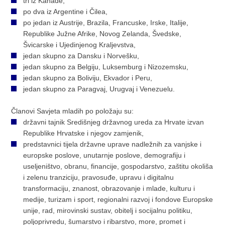
tri iz Kanade,
po dva iz Argentine i Čilea,
po jedan iz Austrije, Brazila, Francuske, Irske, Italije,
Republike Južne Afrike, Novog Zelanda, Švedske,
Švicarske i Ujedinjenog Kraljevstva,
jedan skupno za Dansku i Norvešku,
jedan skupno za Belgiju, Luksemburg i Nizozemsku,
jedan skupno za Boliviju, Ekvador i Peru,
jedan skupno za Paragvaj, Urugvaj i Venezuelu.
Članovi Savjeta mladih po položaju su:
državni tajnik Središnjeg državnog ureda za Hrvate izvan
Republike Hrvatske i njegov zamjenik,
predstavnici tijela državne uprave nadležnih za vanjske i
europske poslove, unutarnje poslove, demografiju i
useljeništvo, obranu, financije, gospodarstvo, zaštitu okoliša
i zelenu tranziciju, pravosuđe, upravu i digitalnu
transformaciju, znanost, obrazovanje i mlade, kulturu i
medije, turizam i sport, regionalni razvoj i fondove Europske
unije, rad, mirovinski sustav, obitelj i socijalnu politiku,
poljoprivredu, šumarstvo i ribarstvo, more, promet i