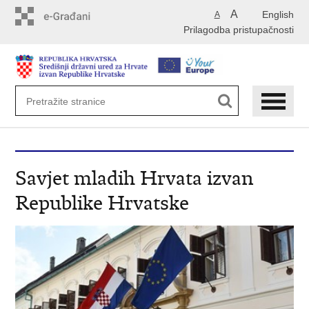
Preskoči
A
English
A
na
Prilagodba pristupačnosti
glavni
sadržaj
Savjet mladih Hrvata izvan
Republike Hrvatske