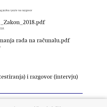
kog jezika i poziv na razgovor
_Zakon_2018.pdf
018.
 znanja rada na računalu.pdf
u
testiranja) i razgovor (intervju)
7
98
99
100
Sljedeća »
»»