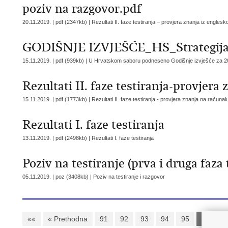
poziv na razgovor.pdf
20.11.2019. | pdf (2347kb) |
Rezultati II. faze testiranja – provjera znanja iz engles
GODIŠNJE IZVJEŠĆE_HS_Strategija
15.11.2019. | pdf (939kb) |
U Hrvatskom saboru podneseno Godišnje izvješće za 2
Rezultati II. faze testiranja-provjera
15.11.2019. | pdf (1773kb) |
Rezultati II. faze testiranja - provjera znanja na računal
Rezultati I. faze testiranja
13.11.2019. | pdf (2498kb) |
Rezultati I. faze testiranja
Poziv na testiranje (prva i druga faza 
05.11.2019. | poz (3408kb) |
Poziv na testiranje i razgovor
««
« Prethodna
91
92
93
94
95
96
9