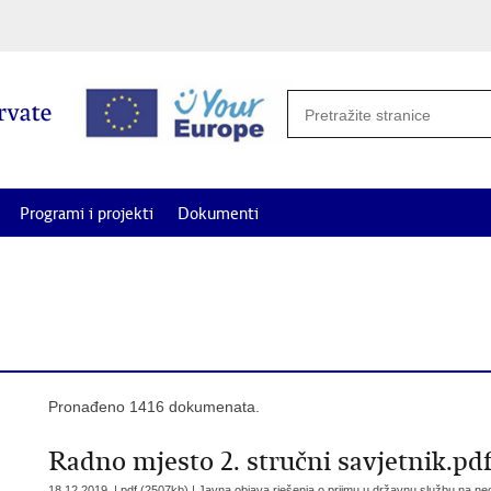
Programi i projekti
Dokumenti
potrebe i projekte od interesa za Hrvate izvan Republike Hrvatske za
Pronađeno 1416 dokumenata.
Radno mjesto 2. stručni savjetnik.pd
18.12.2019. | pdf (2507kb) |
Javna objava rješenja o prijmu u državnu službu na ne