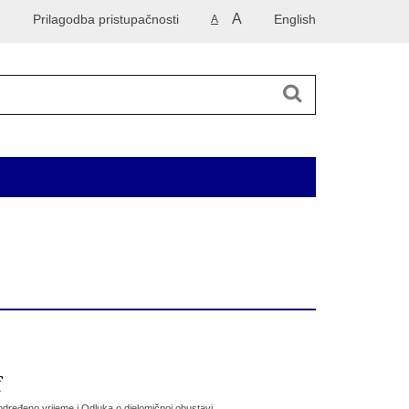
A
Prilagodba pristupačnosti
English
A
 2014. godinu
Korisne informacije
Kontakti
f
određeno vrijeme i Odluka o djelomičnoj obustavi