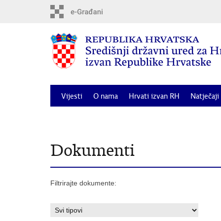
Preskoči
na
glavni
sadržaj
Vijesti
O nama
Hrvati izvan RH
Natječaji
Odluka o dodjeli financijske potpore za posebne 
Dokumenti
Filtrirajte dokumente: