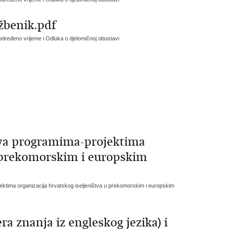
žbenik.pdf
određeno vrijeme i Odluka o djelomičnoj obustavi
tava programima-projektima
u prekomorskim i europskim
jektima organizacija hrvatskog iseljeništva u prekomorskim i europskim
ra znanja iz engleskog jezika) i