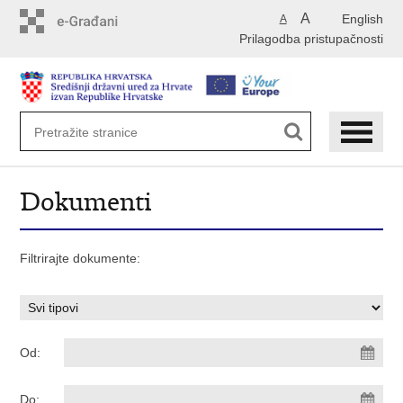
Preskoči
A
English
A
na
Prilagodba pristupačnosti
glavni
sadržaj
Dokumenti
Filtrirajte dokumente:
Od:
Do: