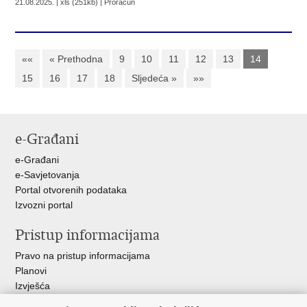
21.08.2025. | xls (251kb) |
Proračun
««
« Prethodna
9
10
11
12
13
14
15
16
17
18
Sljedeća »
»»
e-Građani
e-Građani
e-Savjetovanja
Portal otvorenih podataka
Izvozni portal
Pristup informacijama
Pravo na pristup informacijama
Planovi
Izvješća
Javna nabava