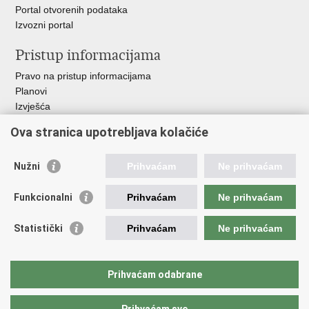
Portal otvorenih podataka
Izvozni portal
Pristup informacijama
Pravo na pristup informacijama
Planovi
Izvješća
Javna nabava
Ova stranica upotrebljava kolačiće
Važne poveznice
Nužni
Prihvaćam
Ne prihvaćam
Vlada RH
Hrvatski sabor
Funkcionalni
Prihvaćam
Ne prihvaćam
Ured predsjednika
Ministarstvo vanjskih i europskih poslova
Statistički
Prihvaćam
Ne prihvaćam
Ministarstvo demografije i useljeništva
Hrvatska matica iseljenika
HRT - Glas Hrvatske
Prihvaćam odabrane