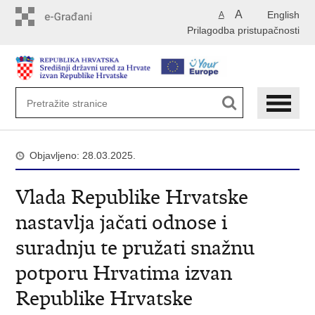
Preskoči
A
English
A
na
Prilagodba pristupačnosti
glavni
sadržaj
Objavljeno: 28.03.2025.
Vlada Republike Hrvatske
nastavlja jačati odnose i
suradnju te pružati snažnu
potporu Hrvatima izvan
Republike Hrvatske