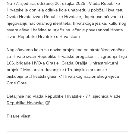
Na 77. sjednici, održanoj 26. ožujka 2025., Vlada Republike
Hrvatske je donijela odluke koje unapređuju položaj i kvalitetu
života Hrvata izvan Republike Hrvatske, doprinose očuvanju i
njegovanju nacionalnog identiteta, hrvatskoga jezika, kulturnog
stvaralaštva i baštine te utječu na jačanje povezanosti Hrvata
izvan Republike Hrvatske s Hrvatskom.
Naglašavamo kako su novim projektima od strateškog značaja
za Hrvate izvan Republike Hrvatske proglašeni: „Izgradnja Trga
106. brigade HVO-a Orašje“ Grada Orašja, „Infrastrukturni
projekti“ Mostarsko-duvanjske i Trebinjsko-mrkanske
biskupije te „Hrvatski glasnik“ Hrvatskog nacionalnog vijeća
Crne Gore.
Detaljnije na:
Vlada Republike Hrvatske - 77. sjednica Vlade
Republike Hrvatske
Pisane vijesti