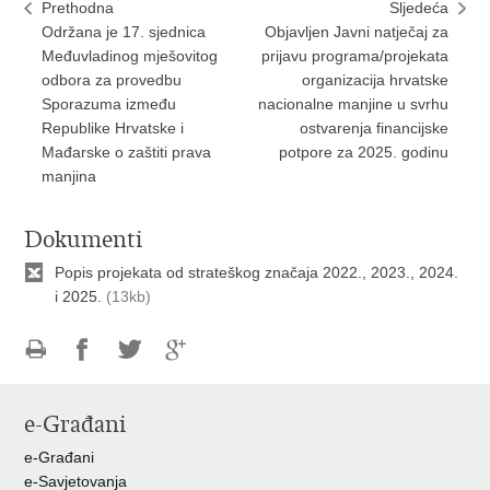
Prethodna
Sljedeća
Održana je 17. sjednica
Objavljen Javni natječaj za
Međuvladinog mješovitog
prijavu programa/projekata
odbora za provedbu
organizacija hrvatske
Sporazuma između
nacionalne manjine u svrhu
Republike Hrvatske i
ostvarenja financijske
Mađarske o zaštiti prava
potpore za 2025. godinu
manjina
Dokumenti
Popis projekata od strateškog značaja 2022., 2023., 2024.
i 2025.
(13kb)
Ispiši
Podijeli
Podijeli
Podijeli
stranicu
na
na
na
e-Građani
Facebooku
Twitteru
Google
+
e-Građani
e-Savjetovanja