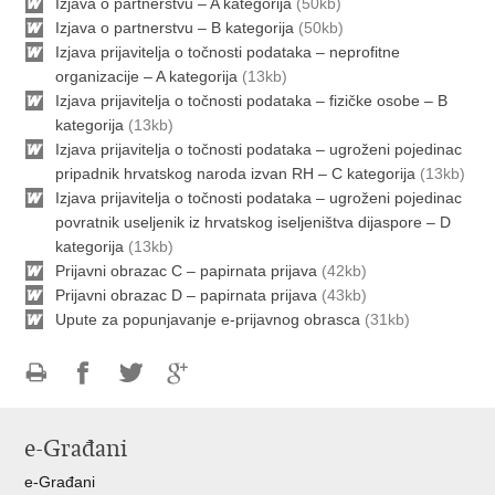
Izjava o partnerstvu – A kategorija
(50kb)
Izjava o partnerstvu – B kategorija
(50kb)
Izjava prijavitelja o točnosti podataka – neprofitne
organizacije – A kategorija
(13kb)
Izjava prijavitelja o točnosti podataka – fizičke osobe – B
kategorija
(13kb)
Izjava prijavitelja o točnosti podataka – ugroženi pojedinac
pripadnik hrvatskog naroda izvan RH – C kategorija
(13kb)
Izjava prijavitelja o točnosti podataka – ugroženi pojedinac
povratnik useljenik iz hrvatskog iseljeništva dijaspore – D
kategorija
(13kb)
Prijavni obrazac C – papirnata prijava
(42kb)
Prijavni obrazac D – papirnata prijava
(43kb)
Upute za popunjavanje e-prijavnog obrasca
(31kb)
Ispiši
Podijeli
Podijeli
Podijeli
stranicu
na
na
na
e-Građani
Facebooku
Twitteru
Google
+
e-Građani