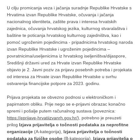
U cilju promicanja veza i jačanja suradnje Republike Hrvatske s
Hrvatima izvan Republike Hrvatske, očuvanja i jačanja
nacionalnog identiteta, zaštite prava i interesa hrvatskih
zajednica, očuvanja hrvatskog jezika, kulturnog stvaralaštva i
baštine te poticanja hrvatskog kulturnog zajedništva, kao i
pomoć ugroženim pojedincima - pripadnicima hrvatskog naroda
izvan Republike Hrvatske i ugroženim pojedincima –
povratnicima/useljenicima iz hrvatskog iseljeništva/dijaspore,
Središnji državni ured za Hrvate izvan Republike Hrvatske
objavio je 2. Javni poziv za prijavu posebnih potreba i projekata
od interesa za Hrvate izvan Republike Hrvatske u svrhu
ostvarenja financijske potpore za 2023. godinu.
Prijava projekata se obvezno podnosi u elektroničkom i
papirnatom obliku. Prije nego se e-prijavni obrazac konačno
spremi i pošalje putem računalnog sustava (poveznica:
https://eprijave-hrvatiizvanrh.gov.hr/
), potrebno je preuzeti
prilog
Izjava prijavitelja o točnosti podataka za neprofitne
organizacije
(A-kategorija),
Izjava prijavitelja o točnosti
podataka za fizičke osobe
(B-kategorija),
Izjava prijavitelja o