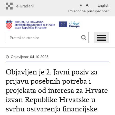
Preskoči
A
English
A
na
Prilagodba pristupačnosti
glavni
sadržaj
Objavljeno: 04.10.2023.
Objavljen je 2. Javni poziv za
prijavu posebnih potreba i
projekata od interesa za Hrvate
izvan Republike Hrvatske u
svrhu ostvarenja financijske