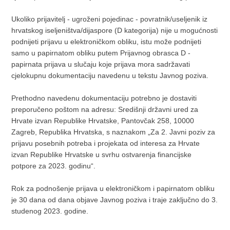
Ukoliko prijavitelj - ugroženi pojedinac - povratnik/useljenik iz
hrvatskog iseljeništva/dijaspore (D kategorija) nije u mogućnosti
podnijeti prijavu u elektroničkom obliku, istu može podnijeti
samo u papirnatom obliku putem Prijavnog obrasca D -
papirnata prijava u slučaju koje prijava mora sadržavati
cjelokupnu dokumentaciju navedenu u tekstu Javnog poziva.
Prethodno navedenu dokumentaciju potrebno je dostaviti
preporučeno poštom na adresu: Središnji državni ured za
Hrvate izvan Republike Hrvatske, Pantovčak 258, 10000
Zagreb, Republika Hrvatska, s naznakom „Za 2. Javni poziv za
prijavu posebnih potreba i projekata od interesa za Hrvate
izvan Republike Hrvatske u svrhu ostvarenja financijske
potpore za 2023. godinu“.
Rok za podnošenje prijava u elektroničkom i papirnatom obliku
je 30 dana od dana objave Javnog poziva i traje zaključno do 3.
studenog 2023. godine.