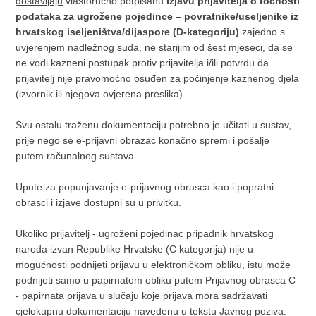
dostavljaju
vlastoručno potpisanu
Izjavu prijavitelja o točnosti
podataka za ugrožene pojedince – povratnike/useljenike iz
hrvatskog iseljeništva/dijaspore (D-kategoriju)
zajedno s
uvjerenjem nadležnog suda, ne starijim od šest mjeseci, da se
ne vodi kazneni postupak protiv prijavitelja i/ili potvrdu da
prijavitelj nije pravomoćno osuđen za počinjenje kaznenog djela
(izvornik ili njegova ovjerena preslika).
Svu ostalu traženu dokumentaciju potrebno je učitati u sustav,
prije nego se e-prijavni obrazac konačno spremi i pošalje
putem računalnog sustava.
Upute za popunjavanje e-prijavnog obrasca kao i popratni
obrasci i izjave dostupni su u privitku.
Ukoliko prijavitelj - ugroženi pojedinac pripadnik hrvatskog
naroda izvan Republike Hrvatske (C kategorija) nije u
mogućnosti podnijeti prijavu u elektroničkom obliku, istu može
podnijeti samo u papirnatom obliku putem Prijavnog obrasca C
- papirnata prijava u slučaju koje prijava mora sadržavati
cjelokupnu dokumentaciju navedenu u tekstu Javnog poziva.