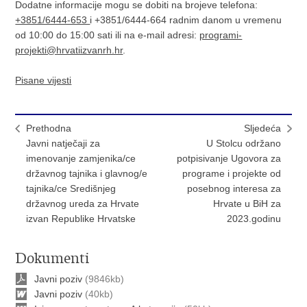
Dodatne informacije mogu se dobiti na brojeve telefona:
+3851/6444-653
i +3851/6444-664 radnim danom u vremenu
od 10:00 do 15:00 sati ili na e-mail adresi:
programi-
projekti@hrvatiizvanrh.hr
.
Pisane vijesti
Prethodna
Sljedeća
Javni natječaji za
U Stolcu održano
imenovanje zamjenika/ce
potpisivanje Ugovora za
državnog tajnika i glavnog/e
programe i projekte od
tajnika/ce Središnjeg
posebnog interesa za
državnog ureda za Hrvate
Hrvate u BiH za
izvan Republike Hrvatske
2023.godinu
Dokumenti
Javni poziv
(9846kb)
Javni poziv
(40kb)