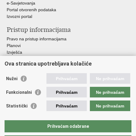
e-Savjetovanja
Portal otvorenih podataka
Izvozni portal
Pristup informacijama
Pravo na pristup informacijama
Planovi
Izvješća
Javna nabava
Ova stranica upotrebljava kolačiće
Važne poveznice
Nužni
Prihvaćam
Ne prihvaćam
Vlada RH
Hrvatski sabor
Funkcionalni
Prihvaćam
Ne prihvaćam
Ured predsjednika
Ministarstvo vanjskih i europskih poslova
Statistički
Prihvaćam
Ne prihvaćam
Ministarstvo demografije i useljeništva
Hrvatska matica iseljenika
HRT - Glas Hrvatske
Prihvaćam odabrane