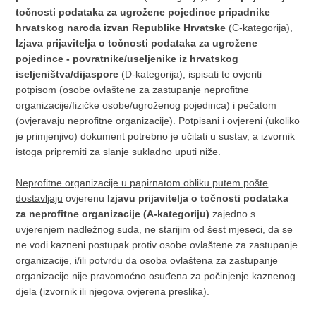
točnosti podataka za ugrožene pojedince pripadnike
hrvatskog naroda izvan Republike Hrvatske
(C-kategorija),
Izjava prijavitelja o točnosti podataka za ugrožene
pojedince - povratnike/useljenike iz hrvatskog
iseljeništva/dijaspore
(D-kategorija), ispisati te ovjeriti
potpisom (osobe ovlaštene za zastupanje neprofitne
organizacije/fizičke osobe/ugroženog pojedinca) i pečatom
(ovjeravaju neprofitne organizacije). Potpisani i ovjereni (ukoliko
je primjenjivo) dokument potrebno je učitati u sustav, a izvornik
istoga pripremiti za slanje sukladno uputi niže.
Neprofitne organizacije u papirnatom obliku putem pošte
dostavljaju
ovjerenu
Izjavu prijavitelja o točnosti podataka
za neprofitne organizacije (A-kategoriju)
zajedno s
uvjerenjem nadležnog suda, ne starijim od šest mjeseci, da se
ne vodi kazneni postupak protiv osobe ovlaštene za zastupanje
organizacije, i/ili potvrdu da osoba ovlaštena za zastupanje
organizacije nije pravomoćno osuđena za počinjenje kaznenog
djela (izvornik ili njegova ovjerena preslika).