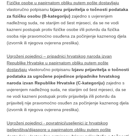
Fizičke osobe u papirnatom obliku putem pošte dostavljaju
vlastoručno potpisanu
Izjavu prijavitelja o točnosti podataka
za fizičku osobu (B-kategoriju)
zajedno s uvjerenjem
nadležnog suda, ne starijim od šest mjeseci, da se ne vodi
kazneni postupak protiv fizičke osobe i/ili potvrdu da fizička
osoba nije pravomoćno osuđena za počinjenje kaznenog djela
(izvornik ili njegova ovjerena preslika).
Ugroženi pojedinci – pripadnici hrvatskog naroda izvan
Republike Hrvatske u papirnatom obliku putem pošte
dostavljaju
vlastoručno potpisanu
Izjavu prijavitelja o točnosti
podataka za ugrožene pojedince pripadnike hrvatskog
naroda izvan Republike Hrvatske (C-kategoriju)
zajedno s
uvjerenjem nadležnog suda, ne starijim od šest mjeseci, da se
ne vodi kazneni postupak protiv prijavitelja i/ili potvrdu da
prijavitelj nije pravomoćno osuđen za počinjenje kaznenog djela
(izvornik ili njegova ovjerena preslika).
Ugroženi pojedinci - povratnici/useljenici iz hrvatskog
iseljeništva/dijaspore u papirnatom obliku putem pošte