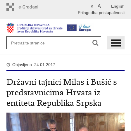
Preskoči
A
English
A
na
Prilagodba pristupačnosti
glavni
sadržaj
Objavljeno: 24.01.2017.
Državni tajnici Milas i Bušić s
predstavnicima Hrvata iz
entiteta Republika Srpska