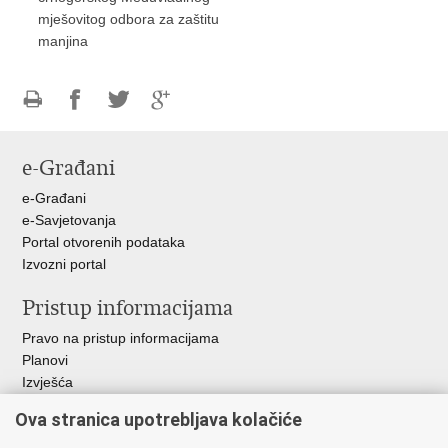
mješovitog odbora za zaštitu
manjina
Ispiši
Podijeli
Podijeli
Podijeli
stranicu
na
na
na
e-Građani
Facebooku
Twitteru
Google
+
e-Građani
e-Savjetovanja
Portal otvorenih podataka
Izvozni portal
Pristup informacijama
Pravo na pristup informacijama
Planovi
Izvješća
Javna nabava
Ova stranica upotrebljava kolačiće
Važne poveznice