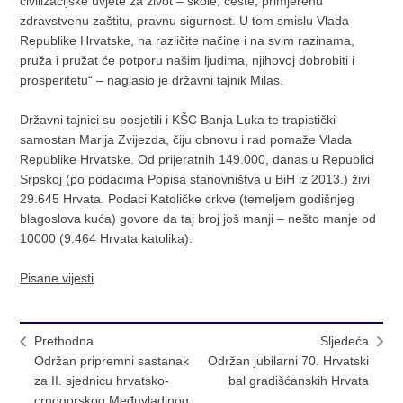
civilizacijske uvjete za život – škole, ceste, primjerenu
zdravstvenu zaštitu, pravnu sigurnost. U tom smislu Vlada
Republike Hrvatske, na različite načine i na svim razinama,
pruža i pružat će potporu našim ljudima, njihovoj dobrobiti i
prosperitetu“ – naglasio je državni tajnik Milas.
Državni tajnici su posjetili i KŠC Banja Luka te trapistički
samostan Marija Zvijezda, čiju obnovu i rad pomaže Vlada
Republike Hrvatske. Od prijeratnih 149.000, danas u Republici
Srpskoj (po podacima Popisa stanovništva u BiH iz 2013.) živi
29.645 Hrvata. Podaci Katoličke crkve (temeljem godišnjeg
blagoslova kuća) govore da taj broj još manji – nešto manje od
10000 (9.464 Hrvata katolika).
Pisane vijesti
Prethodna
Sljedeća
Održan pripremni sastanak
Održan jubilarni 70. Hrvatski
za II. sjednicu hrvatsko-
bal gradišćanskih Hrvata
crnogorskog Međuvladinog