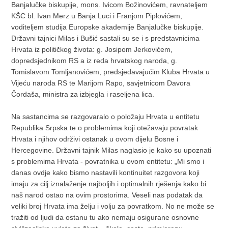
Banjalučke biskupije, mons. Ivicom Božinovićem, ravnateljem
KŠC bl. Ivan Merz u Banja Luci i Franjom Piplovićem,
voditeljem studija Europske akademije Banjalučke biskupije.
Državni tajnici Milas i Bušić sastali su se i s predstavnicima
Hrvata iz političkog života: g. Josipom Jerkovićem,
dopredsjednikom RS a iz reda hrvatskog naroda, g.
Tomislavom Tomljanovićem, predsjedavajućim Kluba Hrvata u
Vijeću naroda RS te Marijom Rapo, savjetnicom Davora
Čordaša, ministra za izbjegla i raseljena lica.
Na sastancima se razgovaralo o položaju Hrvata u entitetu
Republika Srpska te o problemima koji otežavaju povratak
Hrvata i njihov održivi ostanak u ovom dijelu Bosne i
Hercegovine. Državni tajnik Milas naglasio je kako su upoznati
s problemima Hrvata - povratnika u ovom entitetu: „Mi smo i
danas ovdje kako bismo nastavili kontinuitet razgovora koji
imaju za cilj iznalaženje najboljih i optimalnih rješenja kako bi
naš narod ostao na ovim prostorima. Veseli nas podatak da
veliki broj Hrvata ima želju i volju za povratkom. No ne može se
tražiti od ljudi da ostanu tu ako nemaju osigurane osnovne