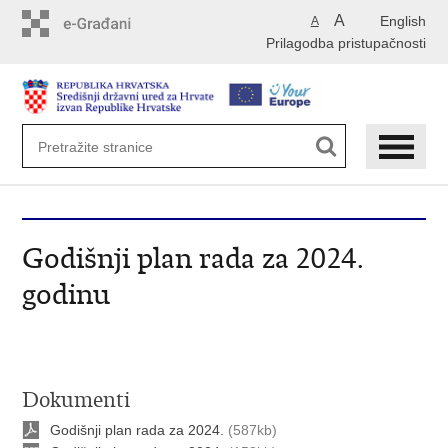
Preskoči
A
English
A
na
Prilagodba pristupačnosti
glavni
sadržaj
Godišnji plan rada za 2024.
godinu
Dokumenti
Godišnji plan rada za 2024.
(587kb)