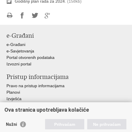
Godišnji plan rada za 2024.
(158kb)
Ispiši
Podijeli
Podijeli
Podijeli
stranicu
na
na
na
e-Građani
Facebooku
Twitteru
Google
+
e-Građani
e-Savjetovanja
Portal otvorenih podataka
Izvozni portal
Pristup informacijama
Pravo na pristup informacijama
Planovi
Izvješća
Javna nabava
Ova stranica upotrebljava kolačiće
Važne poveznice
Nužni
Prihvaćam
Ne prihvaćam
Vlada RH