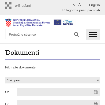
Preskoči
A
English
A
na
Prilagodba pristupačnosti
glavni
sadržaj
Dokumenti
Filtrirajte dokumente:
Od:
Do: