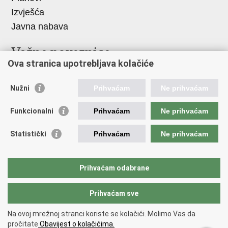
Izvješća
Javna nabava
Važne poveznice
Ova stranica upotrebljava kolačiće
Vlada RH
Hrvatski sabor
Nužni
Prihvaćam
Ne prihvaćam
Ured predsjednika
Funkcionalni
Prihvaćam
Ne prihvaćam
Ministarstvo vanjskih i europskih poslova
Ministarstvo demografije i useljeništva
Statistički
Prihvaćam
Ne prihvaćam
Hrvatska matica iseljenika
HRT - Glas Hrvatske
Prihvaćam odabrane
Prihvaćam sve
Povratak na vrh
Copyright © 2026 Središnji državni ured za Hrvate izvan
Na ovoj mrežnoj stranci koriste se kolačići. Molimo Vas da
Republike Hrvatske
pročitate
Obavijest o kolačićima.