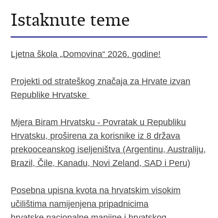
Istaknute teme
Ljetna škola „Domovina“ 2026. godine!
Projekti od strateškog značaja za Hrvate izvan
Republike Hrvatske
Mjera Biram Hrvatsku - Povratak u Republiku
Hrvatsku, proširena za korisnike iz 8 država
prekooceanskog iseljeništva (Argentinu, Australiju,
Brazil, Čile, Kanadu, Novi Zeland, SAD i Peru)
Posebna upisna kvota na hrvatskim visokim
učilištima namijenjena pripadnicima
hrvatske nacionalne manjine i hrvatskog