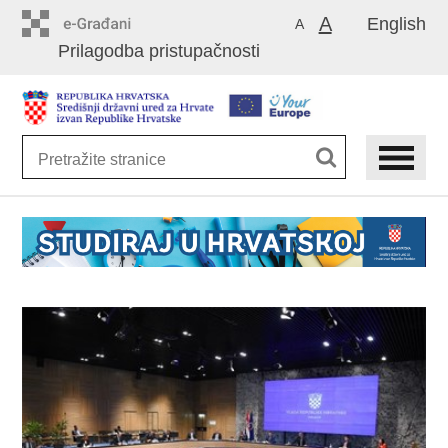
Preskoči
A
English
A
na
Prilagodba pristupačnosti
glavni
sadržaj