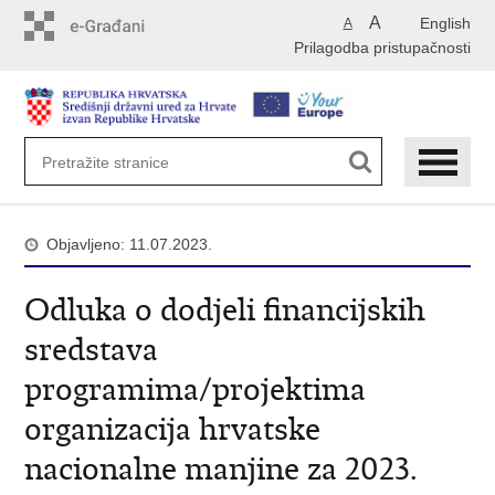
Preskoči
A
English
A
na
Prilagodba pristupačnosti
glavni
sadržaj
Objavljeno: 11.07.2023.
Odluka o dodjeli financijskih
sredstava
programima/projektima
organizacija hrvatske
nacionalne manjine za 2023.