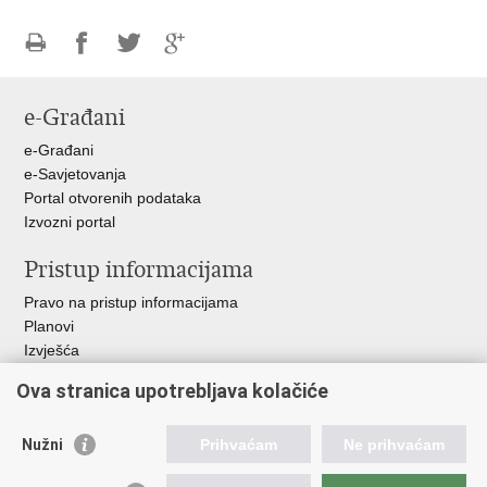
Ispiši
Podijeli
Podijeli
Podijeli
stranicu
na
na
na
e-Građani
Facebooku
Twitteru
Google
+
e-Građani
e-Savjetovanja
Portal otvorenih podataka
Izvozni portal
Pristup informacijama
Pravo na pristup informacijama
Planovi
Izvješća
Javna nabava
Ova stranica upotrebljava kolačiće
Važne poveznice
Nužni
Prihvaćam
Ne prihvaćam
Vlada RH
Hrvatski sabor