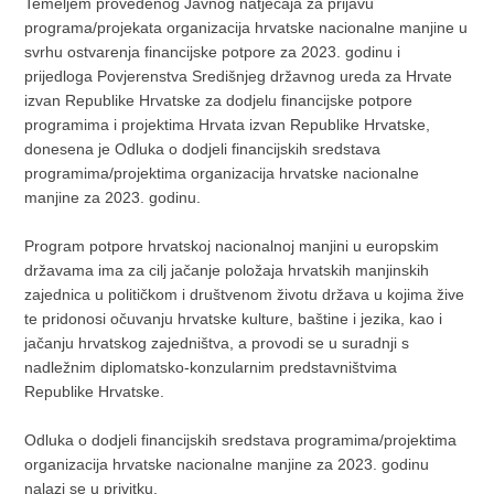
Temeljem provedenog Javnog natječaja za prijavu
programa/projekata organizacija hrvatske nacionalne manjine u
svrhu ostvarenja financijske potpore za 2023. godinu i
prijedloga Povjerenstva Središnjeg državnog ureda za Hrvate
izvan Republike Hrvatske za dodjelu financijske potpore
programima i projektima Hrvata izvan Republike Hrvatske,
donesena je Odluka o dodjeli financijskih sredstava
programima/projektima organizacija hrvatske nacionalne
manjine za 2023. godinu.
Program potpore hrvatskoj nacionalnoj manjini u europskim
državama ima za cilj jačanje položaja hrvatskih manjinskih
zajednica u političkom i društvenom životu država u kojima žive
te pridonosi očuvanju hrvatske kulture, baštine i jezika, kao i
jačanju hrvatskog zajedništva, a provodi se u suradnji s
nadležnim diplomatsko-konzularnim predstavništvima
Republike Hrvatske.
Odluka o dodjeli financijskih sredstava programima/projektima
organizacija hrvatske nacionalne manjine za 2023. godinu
nalazi se u
privitku.