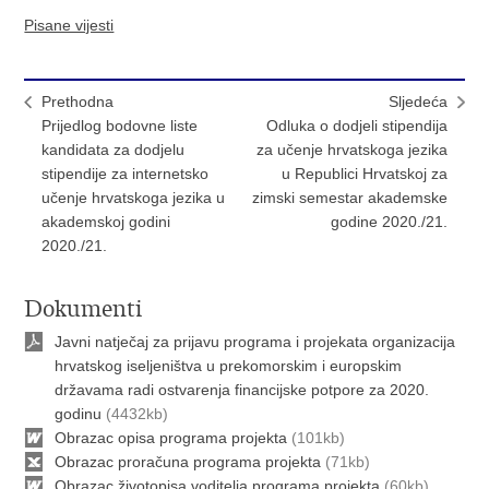
Pisane vijesti
Prethodna
Sljedeća
Prijedlog bodovne liste
Odluka o dodjeli stipendija
kandidata za dodjelu
za učenje hrvatskoga jezika
stipendije za internetsko
u Republici Hrvatskoj za
učenje hrvatskoga jezika u
zimski semestar akademske
akademskoj godini
godine 2020./21.
2020./21.
Dokumenti
Javni natječaj za prijavu programa i projekata organizacija
hrvatskog iseljeništva u prekomorskim i europskim
državama radi ostvarenja financijske potpore za 2020.
godinu
(4432kb)
Obrazac opisa programa projekta
(101kb)
Obrazac proračuna programa projekta
(71kb)
Obrazac životopisa voditelja programa projekta
(60kb)