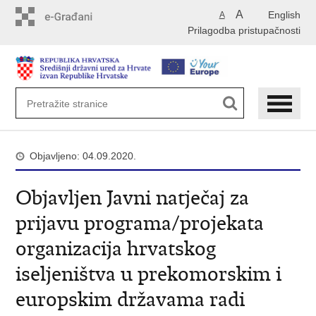
Preskoči
A
English
A
na
Prilagodba pristupačnosti
glavni
sadržaj
Objavljeno: 04.09.2020.
Objavljen Javni natječaj za
prijavu programa/projekata
organizacija hrvatskog
iseljeništva u prekomorskim i
europskim državama radi