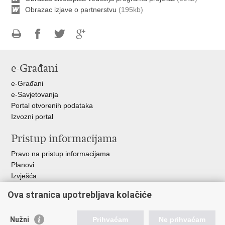
Obrazac izjave o partnerstvu
(195kb)
Ispiši
Podijeli
Podijeli
Podijeli
stranicu
na
na
na
e-Građani
Facebooku
Twitteru
Google
+
e-Građani
e-Savjetovanja
Portal otvorenih podataka
Izvozni portal
Pristup informacijama
Pravo na pristup informacijama
Planovi
Izvješća
Javna nabava
Ova stranica upotrebljava kolačiće
Važne poveznice
Nužni
Prihvaćam
Ne prihvaćam
Vlada RH