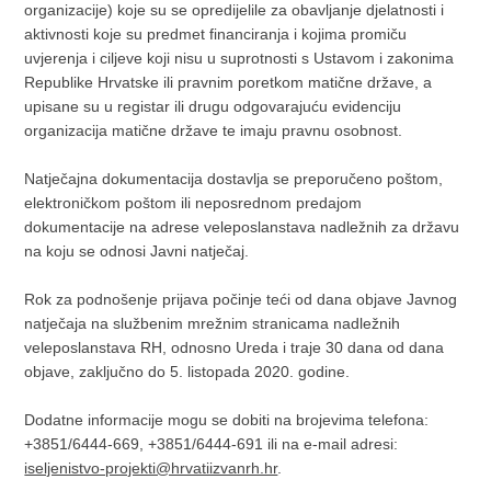
organizacije) koje su se opredijelile za obavljanje djelatnosti i
aktivnosti koje su predmet financiranja i kojima promiču
uvjerenja i ciljeve koji nisu u suprotnosti s Ustavom i zakonima
Republike Hrvatske ili pravnim poretkom matične države, a
upisane su u registar ili drugu odgovarajuću evidenciju
organizacija matične države te imaju pravnu osobnost.
Natječajna dokumentacija dostavlja se preporučeno poštom,
elektroničkom poštom ili neposrednom predajom
dokumentacije na adrese veleposlanstava nadležnih za državu
na koju se odnosi Javni natječaj.
Rok za podnošenje prijava počinje teći od dana objave Javnog
natječaja na službenim mrežnim stranicama nadležnih
veleposlanstava RH, odnosno Ureda i traje 30 dana od dana
objave, zaključno do 5. listopada 2020. godine.
Dodatne informacije mogu se dobiti na brojevima telefona:
+3851/6444-669, +3851/6444-691 ili na e-mail adresi:
iseljenistvo-projekti@hrvatiizvanrh.hr
.