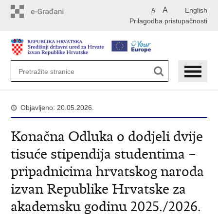
Preskoči
A
English
A
na
Prilagodba pristupačnosti
glavni
sadržaj
Objavljeno: 20.05.2026.
Konačna Odluka o dodjeli dvije
tisuće stipendija studentima –
pripadnicima hrvatskog naroda
izvan Republike Hrvatske za
akademsku godinu 2025./2026.