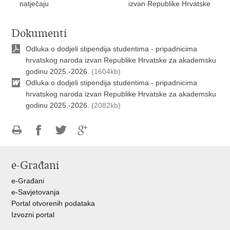
natječaju
izvan Republike Hrvatske
Dokumenti
Odluka o dodjeli stipendija studentima - pripadnicima
hrvatskog naroda izvan Republike Hrvatske za akademsku
godinu 2025.-2026.
(1604kb)
Odluka o dodjeli stipendija studentima - pripadnicima
hrvatskog naroda izvan Republike Hrvatske za akademsku
godinu 2025.-2026.
(2082kb)
Ispiši
Podijeli
Podijeli
Podijeli
stranicu
na
na
na
e-Građani
Facebooku
Twitteru
Google
+
e-Građani
e-Savjetovanja
Portal otvorenih podataka
Izvozni portal