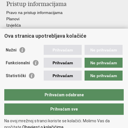
Pristup informacijama
Pravo na pristup informacijama
Planovi
Izvješća
Javna nabava
Ova stranica upotrebljava kolačiće
Važne poveznice
Nužni
Prihvaćam
Ne prihvaćam
Vlada RH
Hrvatski sabor
Funkcionalni
Prihvaćam
Ne prihvaćam
Ured predsjednika
Ministarstvo vanjskih i europskih poslova
Statistički
Prihvaćam
Ne prihvaćam
Ministarstvo demografije i useljeništva
Hrvatska matica iseljenika
HRT - Glas Hrvatske
Prihvaćam odabrane
Prihvaćam sve
Povratak na vrh
Copyright © 2026 Središnji državni ured za Hrvate izvan Republike
Na ovoj mrežnoj stranci koriste se kolačići. Molimo Vas da
Hrvatske
pročitate
Obavijest o kolačićima.