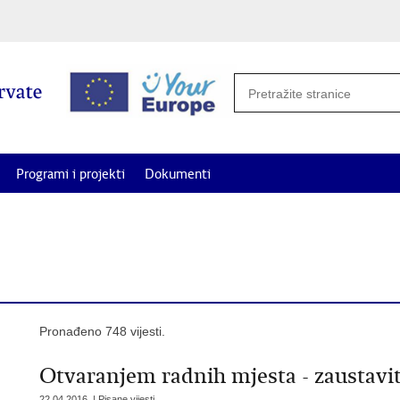
Programi i projekti
Dokumenti
potrebe i projekte od interesa za Hrvate izvan Republike Hrvatske za
Pronađeno 748 vijesti.
Otvaranjem radnih mjesta - zaustavit
22.04.2016. | Pisane vijesti