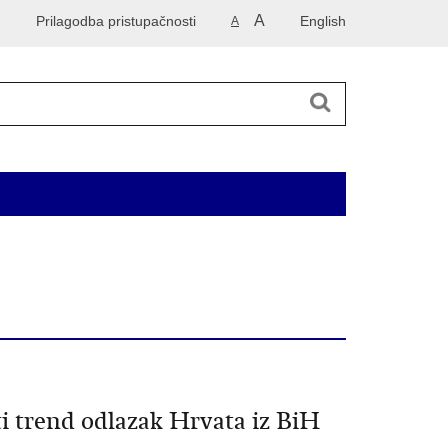
A
Prilagodba pristupačnosti
English
A
 2014. godinu
Korisne informacije
Kontakti
i trend odlazak Hrvata iz BiH