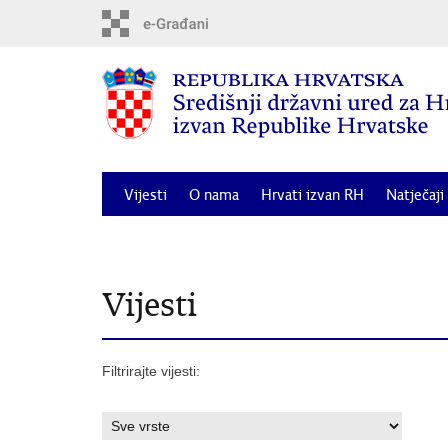
Preskoči
na
glavni
sadržaj
Vijesti
O nama
Hrvati izvan RH
Natječaji
Odluka o dodjeli financijske potpore za posebne 
Vijesti
Filtrirajte vijesti: